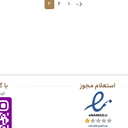
3
2
1
←
استعلام مجوز
با 
این