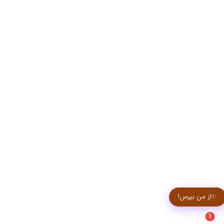
✨از من بپرس!
1