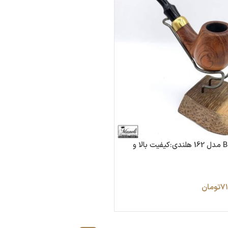
پیپ چوبی Big Ben مدل 162 هلندی:کیفیت بالا و
۷۱
تومان