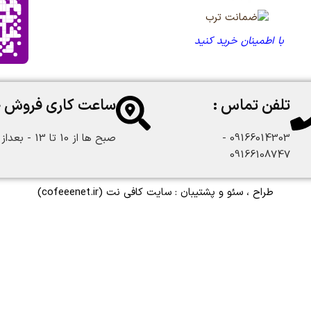
با اطمینان خرید کنید
تلفن تماس :
ساعت کاری فروش 
09166014303 -
صبح ها از 10 تا 13 - بعداز ظهر از 18 تا 22:30
09166108747
طراح ، سئو و پشتیبان :
سایت کافی نت
(cofeeenet.ir)