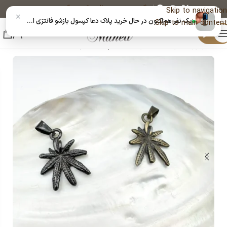
پیگیری خرید
دریافت کد رهگیری پستی
Skip to navigation
×
یک نفر هم‌اکنون در حال خرید پلاک دعا کپسول بازشو فانتزی استیل رنگ ثابت|140404155 است
Skip to main content
منو
خانه
زیورآلات و بدلیجات رنگ ثابت
پلاک فانتزی