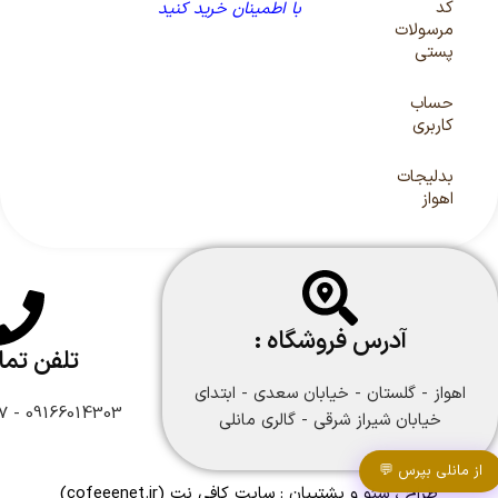
کد
با اطمینان خرید کنید
مرسولات
پستی
حساب
کاربری
بدلیجات
اهواز
آدرس فروشگاه :
تلفن تم
اهواز - گلستان - خیابان سعدی - ابتدای
09166014303 - 09166108747
خیابان شیراز شرقی - گالری مانلی
از مانلی بپرس 💬
طراح ، سئو و پشتیبان :
سایت کافی نت
(cofeeenet.ir)