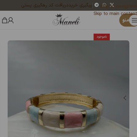
پیگیری خرید
دریافت کد رهگیری پستی
Skip to navigation
Skip to main content
×
یک نفر هم‌اکنون در حال خرید ست کیف و کمربند 4 تیکه چرم میلانو | رنگ عسلی 14031034 است
منو
خانه
زیورآلات و بدلیجات رنگ ثابت
دستبند
ناموجود