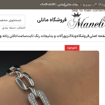
Skip to navigation
وشگاه اکسسوری و بدلیجات مانلی
تماس : 09014018141
Skip to main content
فروشگاه مانلی
انتخاب دسته بندی
حه اصلی
فروشگاه
وبلاگ
زیورآلات و بدلیجات رنگ ثابت
ساعت
ادکلن زنانه و
خانه
زیورآلات و بدلیجات رنگ ثابت
دستبند
دستبند زنانه هرمس آجری ژ
ناموجود