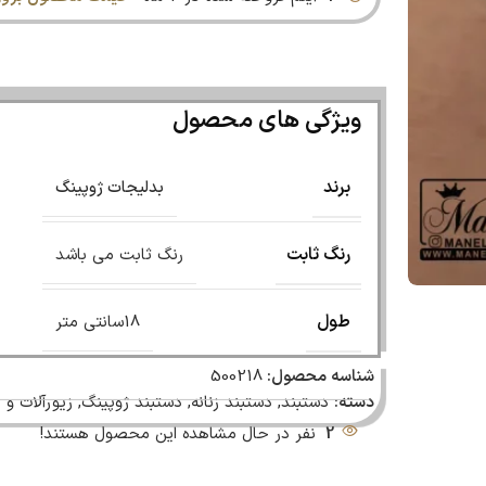
ویژگی های محصول
برند
بدلیجات ژوپینگ
رنگ ثابت
رنگ ثابت می باشد
طول
18سانتی متر
شناسه محصول:
500218
دسته:
دستبند
,
دستبند زنانه
,
دستبند ژوپینگ
,
زیورآلات و
2
نفر در حال مشاهده این محصول هستند!