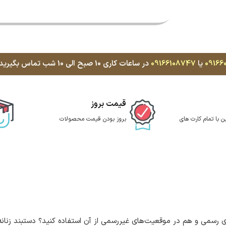
09166
یا
09166108747
در ساعات کاری 10 صبح الی 10 شب تماس بگیرید، با کمال میل پاسخگوی شما هستیم
قیمت بروز
ن با تمام کارت های
بروز بودن قیمت محصولات
رسمی و هم در موقعیت‌های غیررسمی از آن استفاده کنید؟ دستبند زنانه ژو