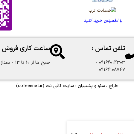
با اطمینان خرید کنید
تلفن تماس :
ساعت کاری فروش 
09166014303 -
صبح ها از 10 تا 13 - بعداز ظهر از 18 تا 22:30
09166108747
طراح ، سئو و پشتیبان :
سایت کافی نت
(cofeeenet.ir)