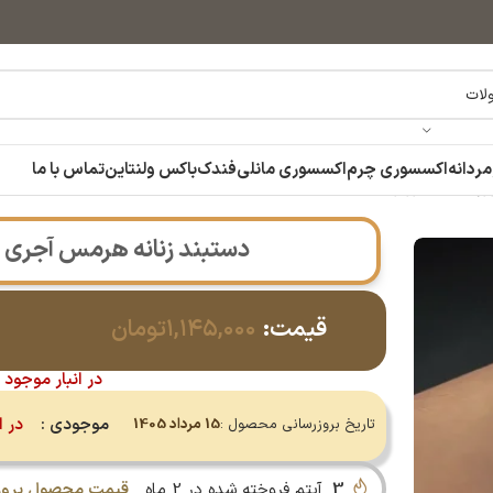
مردانه
اکسسوری چرم
اکسسوری مانلی
فندک
باکس ولنتاین
تماس با ما
وپینگ سیلور رنگ ثابت
دستبند زنانه هرمس آجری ژ
قیمت:
۱,۱۴۵,۰۰۰
تومان
در انبار موجود 
موجودی :
در ا
تاریخ بروزرسانی محصول :
15 مرداد 1405
3
آیتم فروخته شده در 2 ماه
قیمت محصول بروز 