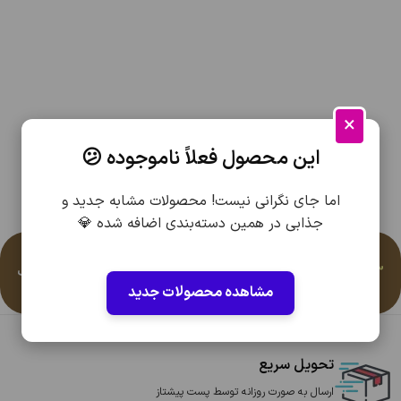
×
این محصول فعلاً ناموجوده 😕
اما جای نگرانی نیست! محصولات مشابه جدید و
جذابی در همین دسته‌بندی اضافه شده 💎
هرگونه سوال یا مشکلی در رابطه با این محصول دارید باشماره
09166014303
یا
09166108747
در ساعات کاری 10 صبح الی 10 شب
مشاهده محصولات جدید
تماس بگیرید، با کمال میل پاسخگوی شما هستیم
تحویل سریع
ارسال به صورت روزانه توسط پست پیشتاز