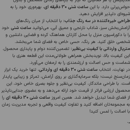
مدیتیشن یا هر فعالیتی که نیاز به بازه‌های زمانی مشخص و بدون
حواس‌پرتی دارد. با این
ساعت شنی 30 دقیقه ای
، بهره‌وری خود را به
شیوه‌ای دلپذیر افزایش دهید.
طراحی خیره‌کننده در سه رنگ جذاب:
با انتخاب از میان رنگ‌های
آرامش‌بخش سبز، شاداب نارنجی و عمیق آبی، می‌توانید
ساعت شنی
خود
را با دکوراسیون منزل یا محل کارتان هماهنگ کرده و فضایی دلنشین و
شخصی خلق کنید. هر رنگ، حسی خاص به فضای شما می‌بخشد.
متریال وارداتی با کیفیت بی‌نظیر:
تضمین‌کننده دوام و پایداری محصول.
این کیفیت بالا، نویدبخش همراهی طولانی‌مدت این قطعه هنری با
شماست و حس اصالت و ارزشمندی را به ارمغان می‌آورد.
در نهایت، انتخاب
ساعت شنی 30 دقیقه ای وارداتی
، تنها خرید یک ابزار
زمان‌سنج نیست؛ بلکه سرمایه‌گذاری بر روی آرامش، تمرکز و زیبایی پایدار
است. با طراحی ماندگار، کیفیت بی‌نظیر و جلوه بصری خاص خود، این
محصول ارزشی فراتر از قیمت خود ارائه می‌دهد و به عضوی جدایی‌ناپذیر
از فضای شما تبدیل خواهد شد. همین امروز
ساعت شنی 30 دقیقه ای
را
به مجموعه‌تان اضافه کنید و تفاوت کیفیت واقعی و تجربه مدیریت زمان
با اصالت را لمس کنید!
“`