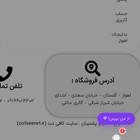
حساب
کاربری
بدلیجات
اهواز
آدرس فروشگاه :
تلفن تم
اهواز - گلستان - خیابان سعدی - ابتدای
09166014303 - 09166108747
خیابان شیراز شرقی - گالری مانلی
از من بپرس! 💬
طراح ، سئو و پشتیبان :
سایت کافی نت
(cofeeenet.ir)
1
ساعت شنی 30