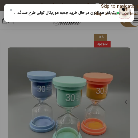
پیگیری خرید
دریافت کد رهگیری پستی
Skip to navigation
×
یک نفر هم‌اکنون در حال خرید جعبه موزیکال کوکی طرح صدف صورتی + ویدیوی محصول 14030799 است
Skip to main content
منو
خانه
اکسسوری مانلی
ساعت شنی
-10%
ناموجود