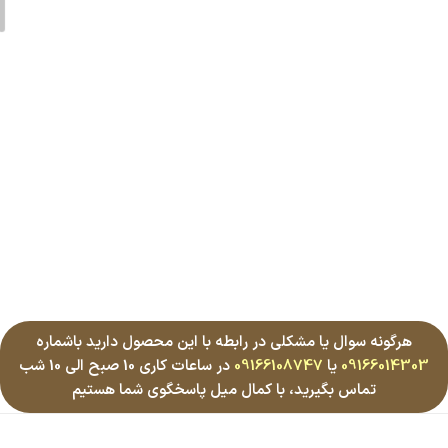
هرگونه سوال یا مشکلی در رابطه با این محصول دارید باشماره
09166014303
یا
09166108747
در ساعات کاری 10 صبح الی 10 شب
تماس بگیرید، با کمال میل پاسخگوی شما هستیم