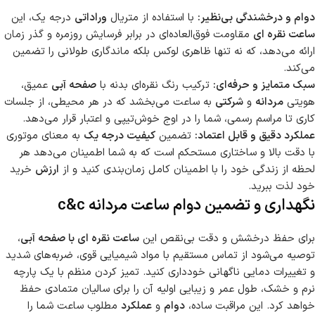
دوام و درخشندگی بی‌نظیر:
با استفاده از متریال
وراداتی
درجه یک، این
ساعت نقره ای
مقاومت فوق‌العاده‌ای در برابر فرسایش روزمره و گذر زمان
ارائه می‌دهد، که نه تنها ظاهری لوکس بلکه ماندگاری طولانی را تضمین
می‌کند.
سبک متمایز و حرفه‌ای:
ترکیب رنگ نقره‌ای بدنه با
صفحه آبی
عمیق،
هویتی
مردانه
و
شرکتی
به ساعت می‌بخشد که در هر محیطی، از جلسات
کاری تا مراسم رسمی، شما را در اوج خوش‌تیپی و اعتبار قرار می‌دهد.
عملکرد دقیق و قابل اعتماد:
تضمین
کیفیت درجه یک
به معنای موتوری
با دقت بالا و ساختاری مستحکم است که به شما اطمینان می‌دهد هر
لحظه از زندگی خود را با اطمینان کامل زمان‌بندی کنید و از
ارزش
خرید
خود لذت ببرید.
نگهداری و تضمین دوام
ساعت مردانه c&c
برای حفظ درخشش و دقت بی‌نقص این
ساعت نقره ای با صفحه آبی
،
توصیه می‌شود از تماس مستقیم با مواد شیمیایی قوی، ضربه‌های شدید
و تغییرات دمایی ناگهانی خودداری کنید. تمیز کردن منظم با یک پارچه
نرم و خشک، طول عمر و زیبایی اولیه آن را برای سالیان متمادی حفظ
خواهد کرد. این مراقبت ساده،
دوام
و
عملکرد
مطلوب ساعت شما را