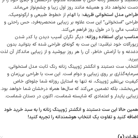
دستبند و انگشتر زنانه حتی با استفاده مداوم، درخشش و جلای خود را از
دست نخواهد داد و همیشه مانند روز اول زیبا و چشم‌نواز می‌ماند.
طراحی مدل استخوانی ظریف:
با الهام از خطوط طبیعی و ارگونومیک،
طراحی “استخوانی” این ست علاوه بر زیبایی منحصربه‌فرد، حس راحتی و
تناسب عالی را در طول روز فراهم می‌کند.
مناسب برای استفاده روزانه:
دیگر نگران آسیب دیدن یا کدر شدن
زیورآلات خود نباشید؛ این ست به گونه‌ای طراحی شده که بتوانید بدون
دغدغه و با آرامش خاطر، آن را هر روز بپوشید و از زیبایی ماندگار آن لذت
ببرید.
انتخاب ست دستبند و انگشتر ژوپینگ زنانه رنگ ثابت مدل استخوانی،
سرمایه‌گذاری بر روی زیبایی و دوام است. این ست با طراحی بی‌زمان و
کیفیت بی‌نظیر ژوپینگ، نه تنها به استایل روزانه شما جلوه‌ای خاص
می‌بخشد، بلکه تضمین می‌کند که سال‌ها همراه درخشان شما خواهد بود.
زیبایی پایدار و اعتمادی که شایسته شماست، اکنون در دستان شماست.
همین حالا این ست دستبند و انگشتر ژوپینگ زنانه را به سبد خرید خود
اضافه کنید و تفاوت یک انتخاب هوشمندانه را تجربه کنید!
نظرات (0)