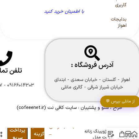
کاربری
با اطمینان خرید کنید
بدلیجات
اهواز
آدرس فروشگاه :
تلفن تم
اهواز - گلستان - خیابان سعدی - ابتدای
09166014303 - 09166108747
خیابان شیراز شرقی - گالری مانلی
از مانلی بپرس 💬
طراح ، سئو و پشتیبان :
سایت کافی نت
(cofeeenet.ir)
ست دستبند و
۲,۰۹۰,۰۰۰
تومان
انتخاب
پرداخت
انگشتر ژوپینگ زنانه
–
گزینه
رنگ ثابت مدل
سریع