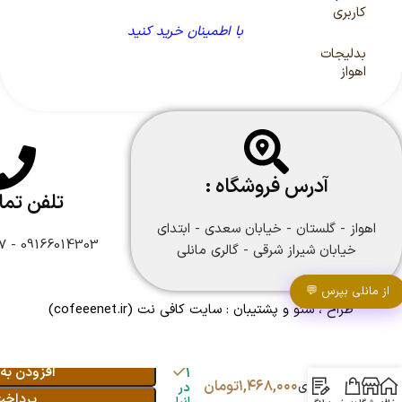
کاربری
با اطمینان خرید کنید
بدلیجات
اهواز
آدرس فروشگاه :
تلفن تم
اهواز - گلستان - خیابان سعدی - ابتدای
09166014303 - 09166108747
خیابان شیراز شرقی - گالری مانلی
از مانلی بپرس 💬
طراح ، سئو و پشتیبان :
سایت کافی نت
(cofeeenet.ir)
نیم ست
زنانه
افزودن به
1
۱,۴۶۸,۰۰۰
تومان
مرواریدی
در
پرداخت