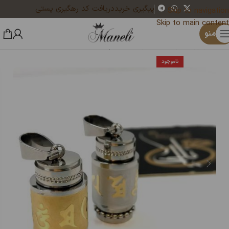
پیگیری خرید
دریافت کد رهگیری پستی
Skip to navigation
Skip to main content
×
یک نفر هم‌اکنون در حال خرید گردنبند استیل اسپرت طرح چوب رنگ ثابت|140404106 است
منو
خانه
زیورآلات و بدلیجات رنگ ثابت
پلاک فانتزی
ناموجود