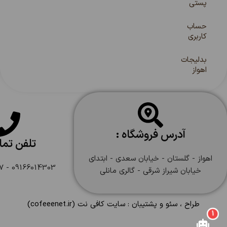
پستی
حساب
کاربری
بدلیجات
اهواز
آدرس فروشگاه :
تلفن تم
اهواز - گلستان - خیابان سعدی - ابتدای
09166014303 - 09166108747
خیابان شیراز شرقی - گالری مانلی
طراح ، سئو و پشتیبان :
سایت کافی نت
(cofeeenet.ir)
1