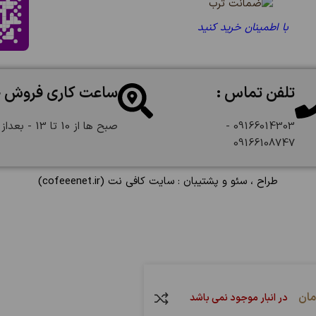
با اطمینان خرید کنید
تلفن تماس :
ساعت کاری فروش 
09166014303 -
صبح ها از 10 تا 13 - بعداز ظهر از 18 تا 22:30
09166108747
طراح ، سئو و پشتیبان :
سایت کافی نت
(cofeeenet.ir)
مان
در انبار موجود نمی باشد