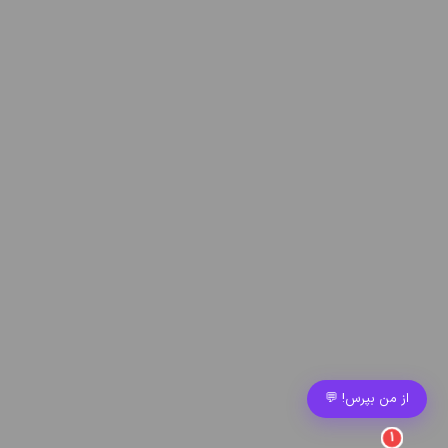
از من بپرس! 💬
1