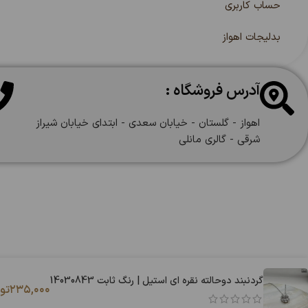
حساب کاربری
بدلیجات اهواز
آدرس فروشگاه :
اهواز - گلستان - خیابان سعدی - ابتدای خیابان شیراز
شرقی - گالری مانلی
گردنبند دوحالته نقره ای استیل | رنگ ثابت 14030843
۲۳۵,۰۰۰
تو