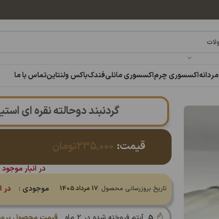
مردانه
اکسسوری چرم
اکسسوری مانلی
فندک
باکس ولنتاین
تماس با ما
تیل | رنگ ثابت 14030843
گردنبند دوحالته نقره ای استیل | رن
قیمت:
۲۳۵,۰۰۰
تومان
در انبار موجود 
موجودی :
در ا
تاریخ بروزرسانی محصول :
17 مرداد 1405
5
آیتم فروخته شده در 2 ماه
قیمت محصول بروز 