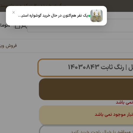
پیگیری خرید
دریافت کد مرسوله پست
×
یک نفر هم‌اکنون در حال خرید گوشواره استیل دفرمه فشن – رنگ ثابت با آبکاری درجه یک14040326 است
۰
توما
فروش ویژ
گ ثابت 14030843
نمی باشد
نبار موجود نمی باشد
میباشد
با خیال راحت خرید کنید