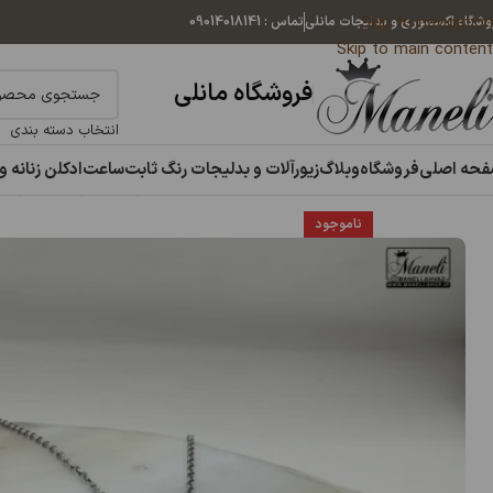
Skip to navigation
وشگاه اکسسوری و بدلیجات مانلی
تماس : 09014018141
Skip to main content
فروشگاه مانلی
انتخاب دسته بندی
حه اصلی
فروشگاه
وبلاگ
زیورآلات و بدلیجات رنگ ثابت
ساعت
ادکلن زنانه و
خانه
زیورآلات و بدلیجات رنگ ثابت
گردنبند زنانه
گردنبند دوحالته نقره ای اس
ناموجود