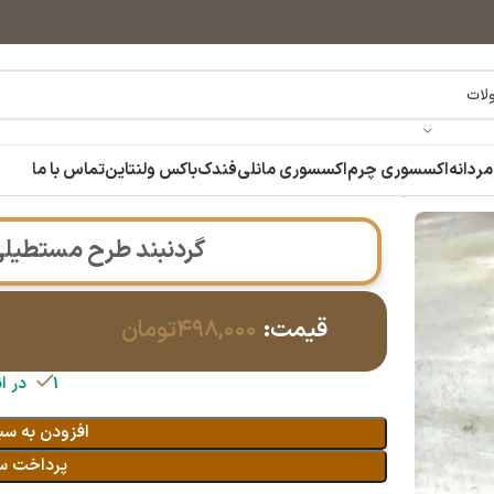
مردانه
اکسسوری چرم
اکسسوری مانلی
فندک
باکس ولنتاین
تماس با ما
نقره ای نگین سبز
گردنبند طرح مستطیلی 
قیمت:
۴۹۸,۰۰۰
تومان
1 در انبار
افزودن به سب
پرداخت س