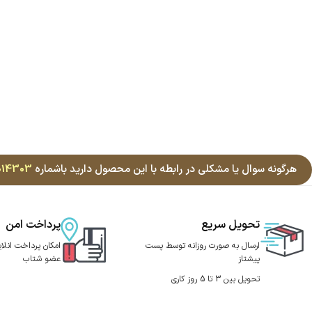
هرگونه سوال یا مشکلی در رابطه با این محصول دارید باشماره
014303
تحویل سریع
پرداخت امن
ارسال به صورت روزانه توسط پست
امکان پرداخت انلای
پیشتاز
عضو شتاب
تحویل بین 3 تا 5 روز کاری