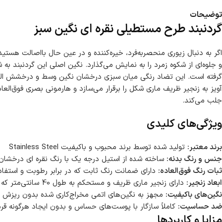
توضیحات
گردنبند طرح مستطیلی نقره ای نگین سبز
اگر به دنبال زیوری منحصربه‌فرد، خیره‌کننده و در عین حال بااصالت هست
و جلوه‌ای از شکوه زمرد را به نمایش می‌گذارد. نگین اصلی این گردنبند ب
گرفته است. این تضاد رنگی میان سبزی درخشان نگین وسط و درخشش الماس‌گو
آویز به زنجیر ظریف ماری شکل را برقرار می‌سازد و هارمونی بصری فوق‌الع
جلب می‌کند.
ویژگی‌های کلیدی
برند معتبر:
تولید شده توسط برند محبوب و باکیفیت Stainless Steel
جنس و رنگ بدنه:
ساخته شده از استیل درجه یک با رنگ نقره ای درخشان 
ثبات رنگ فوق‌العاده:
دارای ضمانت رنگ ثابت که در برابر رطوبت و استفاده
ابعاد زنجیر:
دارای زنجیر ماری ظریف و مستحکم به طول 40 سانتی‌متر که ارتفاعی ایده‌آل برای انواع یقه‌ها فراهم می‌کند
نگین‌های باکیفیت:
مجهز به نگین‌های اتمی مخراج‌کاری شده بدون ریزش ب
ضد حساسیت:
کاملاً سازگار با پوست‌های حساس و بدون ایجاد هرگونه قر
مزایا و کاربردها