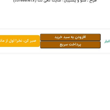
طراح ، سئو و پشتیبان :
سایت کافی نت
(cofeeenet.ir)
افزودن به سبد خرید
صبر کن، نخر! اول از مان
پرداخت سریع