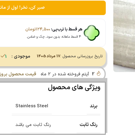
صبر کن، نخر! اول از مان
هر قسط با ترب‌پی:
۱۲۴,۵۰۰
تومان
۴ قسط ماهانه. بدون سود، چک و ضامن.
موجودی :
تاریخ بروزرسانی محصول :
17 مرداد 1405
1 در انبار
2
آیتم فروخته شده در 2 ماه
قیمت محصول بروز 
ویژگی های محصول
برند
Stainless Steel
رنگ ثابت
رنگ ثابت می باشد