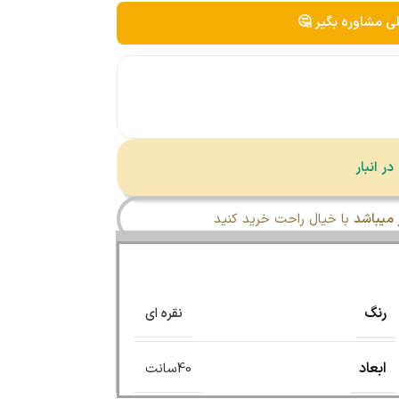
لی مشاوره بگیر 🤔
میباشد
با خیال راحت خرید کنید
رنگ
نقره ای
ابعاد
40سانت