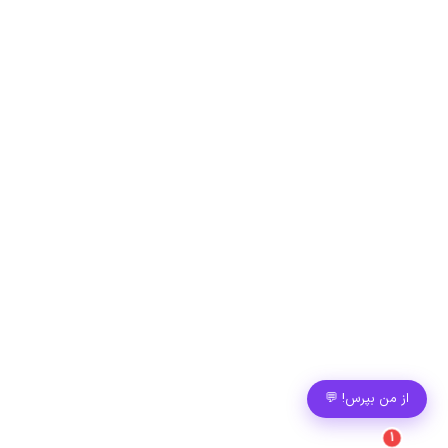
از من بپرس! 💬
1