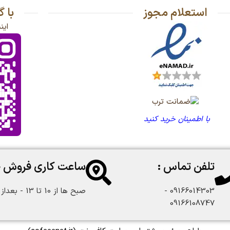
استعلام مجوز
با 
این
با اطمینان خرید کنید
تلفن تماس :
ساعت کاری فروش 
09166014303 -
صبح ها از 10 تا 13 - بعداز ظهر از 18 تا 22:30
09166108747