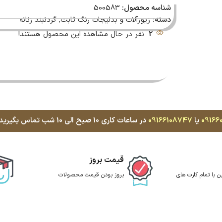
شناسه محصول:
500583
دسته:
زیورآلات و بدلیجات رنگ ثابت
,
گردنبند زنانه
2
نفر در حال مشاهده این محصول هستند!
09166
یا
09166108747
در ساعات کاری 10 صبح الی 10 شب تماس بگیرید، با کمال میل پاسخگوی شما هستیم
قیمت بروز
ن با تمام کارت های
بروز بودن قیمت محصولات