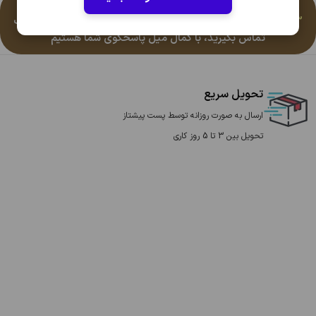
هرگونه سوال یا مشکلی در رابطه با این محصول دارید باشماره
09166014303
یا
09166108747
در ساعات کاری 10 صبح الی 10 شب
تماس بگیرید، با کمال میل پاسخگوی شما هستیم
تحویل سریع
ارسال به صورت روزانه توسط پست پیشتاز
تحویل بین 3 تا 5 روز کاری