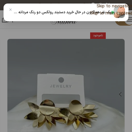
پیگیری خرید
دریافت کد رهگیری پستی
Skip to navigation
×
یک نفر هم‌اکنون در حال خرید دستبند رولکس دو رنگ مردانه رنگ ثابت|14040538 است
Skip to main content
منو
خانه
زیورآلات و بدلیجات رنگ ثابت
گوشواره
ناموجود