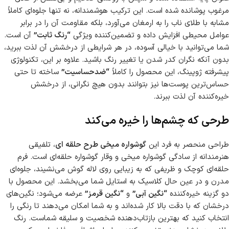
مرغوب پوشانده شده است. این ترکیب هوشمندانه، نه تنها جلوه‌ای کاملاً
مشابه با طلای ناب را به ارمغان می‌آورد، بلکه مقاومت آن را در برابر
عوامل محیطی افزایش داده و تضمین‌کننده ویژگی
“رنگ ثابت”
آن است.
شما می‌توانید با خیالی آسوده، در هر شرایطی از درخشش آن لذت ببرید،
بدون آنکه نگران کدر شدن یا تغییر رنگ باشید. علاوه بر این، تکنولوژی
پیشرفته ژوپینگ، این محصول را کاملاً
“ضدحساسیت”
ساخته تا حتی
حساس‌ترین پوست‌ها نیز بتوانند بدون هیچ نگرانی، از درخشش
خیره‌کننده آن لذت ببرند.
طرحی که چشم‌ها را خیره می‌کند
طراحی منحصر به فرد این
گوشواره میخی طرح حلقه ای
، تلفیقی
هنرمندانه از سادگی گوشواره میخی و وقار گوشواره حلقه‌ای است. فرم
حلقه‌ای کوچک و ظریفی که به زیبایی روی لاله گوش می‌نشیند، جلوه‌ای
مدرن و در عین حال کلاسیک به استایل شما می‌بخشد. این محصول با
دو گزینه خیره‌کننده
“نگین آبی”
و
“نگین قرمز”
عرضه می‌شود؛ نگین‌های
درخشان که با دقت بالا کار شده‌اند و به شما امکان می‌دهند تا رنگی را
انتخاب کنید که بهترین بازتاب‌دهنده شخصیت و سلیقه شماست. رنگ