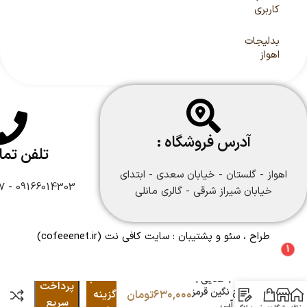
کاربری
بدلیجات
اهواز
آدرس فروشگاه :
تلفن تم
اهواز - گلستان - خیابان سعدی - ابتدای
09166014303 - 09166108747
خیابان شیراز شرقی - گالری مانلی
طراح ، سئو و پشتیبان :
سایت کافی نت
(cofeeenet.ir)
1
گوشواره میخی
انتخاب
ژوپینگ | طلایی |
پرداخت
دو طرح نگین قرمز
۶۳۰,۰۰۰
تومان
گزینه
سریع
و نگین آبی