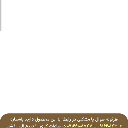
هرگونه سوال یا مشکلی در رابطه با این محصول دارید باشماره
09166014303
یا
09166108747
در ساعات کاری 10 صبح الی 10 شب