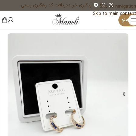
پیگیری خرید
دریافت کد رهگیری پستی
Skip to navigation
Skip to main content
×
یک نفر هم‌اکنون در حال خرید عینک آفتابی پلاریزه UV400 شیشه مشکی فریم کائوچو است
منو
خانه
زیورآلات و بدلیجات رنگ ثابت
گوشواره