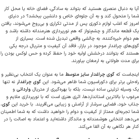
آیا به دنبال عنصری هستید که بتواند به سادگی، فضای خانه یا محل کار
شما را متحول کند و به آن جلوه‌ای خاص و دلنشین ببخشد؟ در دنیای
امروز که اغلب لوازم دکوری پس از مدتی تکراری و بی‌روح می‌شوند، یافتن
یک قطعه ماندگار و چشم‌نواز که هم نورپردازی هنرمندانه داشته باشد و
هم دوام خیره‌کننده، به چالشی واقعی تبدیل شده است. بسیاری از
گوی‌های چراغدار موجود در بازار، فاقد آن کیفیت و متریال درجه یکی
هستند که بتوانند درخشش اولیه خود را حفظ کرده و حس لوکس بودن را
برای مدت طولانی به ارمغان بیاورند.
اینجاست که
گوی چراغدار سایز متوسط
ما به عنوان یک انتخاب بی‌نظیر و
راه‌حلی برتر برای دکوراسیون شما ظاهر می‌شود. این
گوی چراغدار
نه تنها
یک وسیله تزئینی ساده نیست، بلکه با بهره‌گیری از متریال
وارداتی
و
مرغوب با بالاترین استانداردها، اثری هنری است که با نورپردازی ملایم و
جذاب خود، فضایی سرشار از آرامش و زیبایی می‌آفریند. با خرید این
گوی
،
شما تجربه‌ای ممتاز از کیفیت و دوام را خواهید داشت که به شما اطمینان
می‌دهد انتخابی هوشمندانه و ماندگار داشته‌اید و اعتماد به اصالت را در
کنار هر نگاهی به آن القا می‌کند.