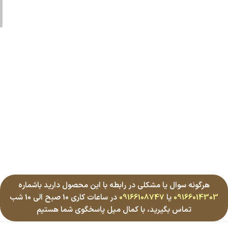
هرگونه سوال یا مشکلی در رابطه با این محصول دارید باشماره
09166014303
یا
09166108747
در ساعات کاری 10 صبح الی 10 شب
تماس بگیرید، با کمال میل پاسخگوی شما هستیم