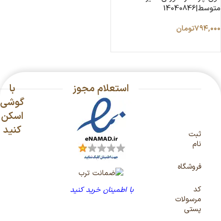
متوسط|14040846
۷۹۴,۰۰۰
تومان
اطلاعات بیشتر
استعلام مجوز
با
گوشی
اسکن
کنید
ثبت
نام
فروشگاه
کد
با اطمینان خرید کنید
مرسولات
پستی