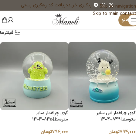
پیگیری خرید
دریافت کد رهگیری پستی
Skip to navigation
Skip to main content
منو
فیلترها
گوی چراغدار آبی سایز
گوی چراغدار سایز
متوسط|14040849
متوسط|14040845
۷۹۴,۰۰۰
تومان
۷۹۴,۰۰۰
تومان