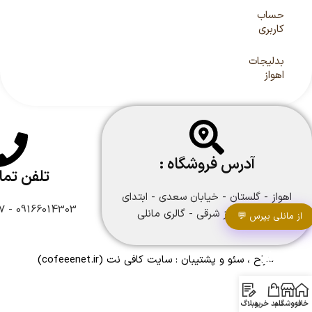
حساب
کاربری
بدلیجات
اهواز
آدرس فروشگاه :
تلفن تم
اهواز - گلستان - خیابان سعدی - ابتدای
09166014303 - 09166108747
خیابان شیراز شرقی - گالری مانلی
از مانلی بپرس 💬
طراح ، سئو و پشتیبان :
سایت کافی نت
(cofeeenet.ir)
خانه
فروشگاه
سبد خرید
وبلاگ