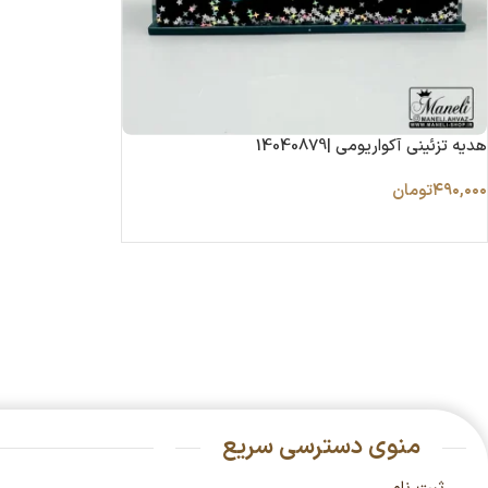
هدیه تزئینی آکواریومی |14040879
۴۹۰,۰۰۰
تومان
منوی دسترسی سریع