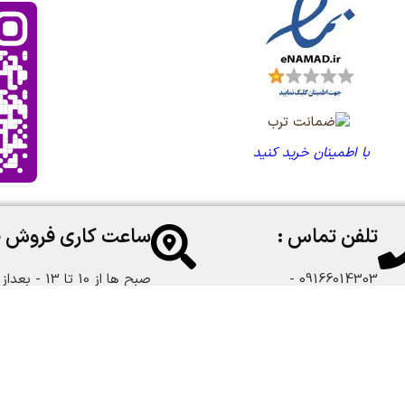
با اطمینان خرید کنید
تلفن تماس :
ساعت کاری فروش 
09166014303 -
صبح ها از 10 تا 13 - بعداز ظهر از 18 تا 22:30
09166108747
طراح ، سئو و پشتیبان :
سایت کافی نت
(cofeeenet.ir)