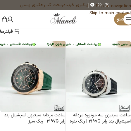
پیگیری خرید
دریافت کد رهگیری پستی
Skip to navigation
Skip to main content
منو
فیلترها
-12%
-12%
بدون کارمزد
پرداخت اقساطی
•
پرداخت اقساطی
•
خرید قسطی با ترب‌پی بدون کارمزد
خرید قسطی با ترب‌پی بدون کارمزد
پرداخت اقساطی
•
خرید قس
ساعت سیتیزن سه موتوره مردانه
ساعت مردانه سیتیزن اسپشیال بند
اسپشیال بند رابر 2197G | رنگ نقره
رابر 2197G | رنگ سبز
ای