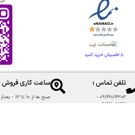
این
با اطمینان خرید کنید
تلفن تماس :
ساعت کاری فروش 
09166014303 -
صبح ها از 10 تا 13 - بعداز ظهر از 18 تا 22:30
09166108747
طراح ، سئو و پشتیبان :
سایت کافی نت
(cofeeenet.ir)