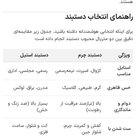
هستند.
راهنمای انتخاب دستبند
برای اینکه انتخابی هوشمندانه داشته باشید، جدول زیر مقایسه‌ای
دقیق بین دو متریال محبوب دستبند انجام داده است:
ویژگی
دستبند چرم
دستبند استیل
استایل
کژوال، اسپرت، نیمه‌رسمی
رسمی، مجلسی، اداری
مناسب
حس ظاهری
گرم، طبیعی، کلاسیک
مدرن، براق، لوکس
دوام و
بالا (نیازمند مراقبت از
بسیار بالا (ضد زنگ و
ماندگاری
رطوبت)
خش)
کفش و کمربند چرم،
کت و شلوار، ساعت
ست شدن با
شلوار جین
فلزی