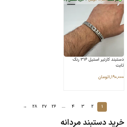
هر قسط
۲۹۷,۵۰۰
تومان
•
خرید قسطی با ترب‌پی بدون کارمزد
دستبند کارتیر استیل 316 رنگ
ثابت
۱,۱۹۰,۰۰۰
تومان
انتخاب گزینه ها
→
28
27
26
…
4
3
2
1
خرید دستبند مردانه