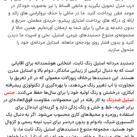
درب منزل تحویل بگیرید و مابقی اقساط را نیز به‌صورت خودکار در
موعد مقرر پرداخت کنید. ما در مانلی با حذف بروکراسی های زائد و
ارائه ی درگاه های پرداخت اعتباری پیشرو، خریدی مطمئن، سریع و
بدون دغدغه ی مالی را برای شما به ارمغان آورده‌ایم. همین حالا از
مجموعه‌ی متنوع دستبندهای چرمی، استیل، نخی و اسپرت ما دیدن
کنید و بدون فشار روی بودجه‌ی ماهانه، استایل مردانه‌ی خود را
متحول سازید.
دستبند مردانه استیل رنگ ثابت، انتخابی هوشمندانه برای آقایانی
است که به دنبال ترکیبی از زیبایی ماندگار، دوام بالا و استایل مدرن
هستند. این دستبندها برخلاف زیورآلات معمولی که در اثر تعریق یا
مجاورت با آب تغییر رنگ می‌دهند، با بهره‌گیری از تکنولوژی پیشرفته
آبکاری، درخشش و رنگ اولیه خود را برای سال‌ها حفظ می‌کنند.
جنس
استیل ضدزنگ
به کار رفته در این محصولات، مقاومت فوق‌العاده‌ای در
برابر ضربه، خط و خش و زنگ زدگی دارد و گزینه‌ای ایده‌آل برای
استفاده روزمره و محیط‌های کاری محسوب می‌شود. اگر به دنبال یک
اکسسوری شیک، بادوام و بدون دردسر برای تیپ نیمه رسمی و کژوال
خود هستید، مجموعه متنوع دستبندهای استیل رنگ ثابت ما، با
طراحی‌های مینیمال و خاص، بهترین همراه برای استایل شما خواهد