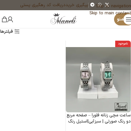
پیگیری خرید
دریافت کد رهگیری پستی
Skip to navigation
Skip to main content
منو
فیلترها
ناموجود
ساعت مچی زنانه فلورا – صفحه مربع
دو رنگ صورتی | سبزآبی|استیل رنگ
ثابت14040323