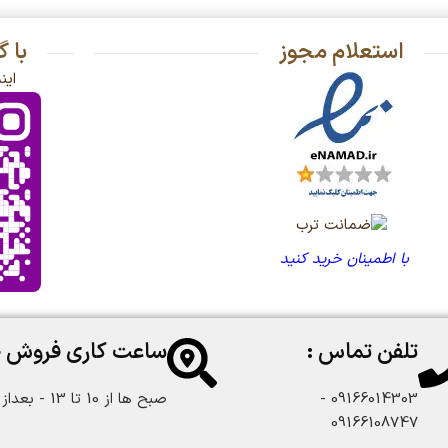
استعلام مجوز
با 
این
با اطمینان خرید کنید
تلفن تماس :
ساعت کاری فروش 
09166014303 -
صبح ها از 10 تا 13 - بعداز ظهر از 18 تا 22:30
09166108747