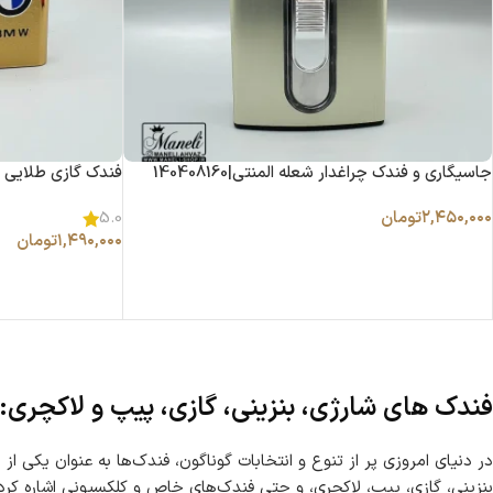
جاسیگاری و فندک چراغدار شعله المنتی|140408160
فندک گازی طلایی AUDI.BMW شعله گازی|140408159
۲,۴۵۰,۰۰۰
تومان
5.0
۱,۴۹۰,۰۰۰
تومان
فندک‌ های شارژی، بنزینی، گازی، پیپ و لاکچری: گ
در دنیای امروزی پر از تنوع و انتخابات گوناگون، فندک‌ها به عنوان یکی از
بنزینی، گازی، پیپ، لاکچری، و حتی فندک‌های خاص و کلکسیونی اشاره کرد.