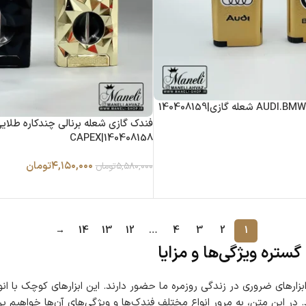
فندک گازی شعله برنالی چندکاره طلا
CAPEX|140408158
۴,۱۵۰,۰۰۰
تومان
۵,۵۸۰,۰۰۰
تومان
→
14
13
12
…
4
3
2
1
ستره ویژگی‌ها و مزایا
 ابزارهای ضروری در زندگی روزمره ما حضور دارند. این ابزارهای کوچک با ان
 در این متن، به مرور انواع مختلف فندک‌ها و ویژگی‌های آن‌ها خواهیم پ