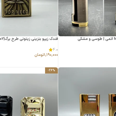
فندک زیپو بنزینی زیتونی طرح برگ|14040902
4.0
۱,۱۹۰,۰۰۰
تومان
-26%