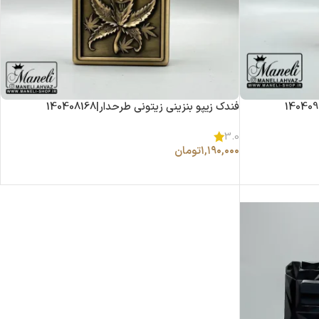
فندک زیپو بنزینی زیتونی طرحدار|140408168
3.0
۱,۱۹۰,۰۰۰
تومان