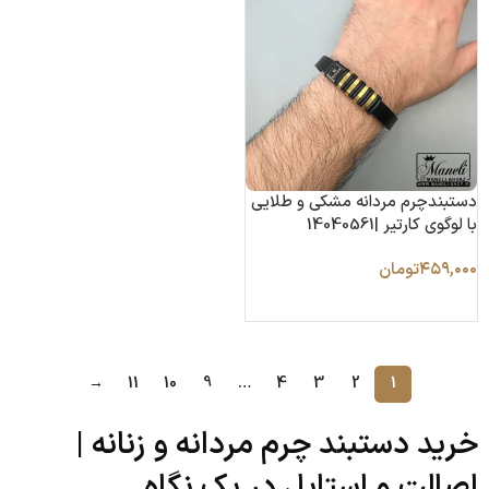
دستبندچرم مردانه مشکی و طلایی
با لوگوی کارتیر |14040561
۴۵۹,۰۰۰
تومان
افزودن به سبد خرید
→
11
10
9
…
4
3
2
1
خرید دستبند چرم مردانه و زنانه |
اصالت و استایل در یک نگاه