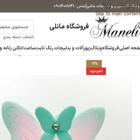
Skip to navigation
وشگاه اکسسوری و بدلیجات مانلی
تماس : 09014018141
Skip to main content
فروشگاه مانلی
انتخاب دسته بندی
حه اصلی
فروشگاه
وبلاگ
زیورآلات و بدلیجات رنگ ثابت
ساعت
ادکلن زنانه و
خانه
اکسسوری مانلی
جامدادی دکوراتیو دخترانه موزیکال طرح پروانه | صور
-11%
ناموجود