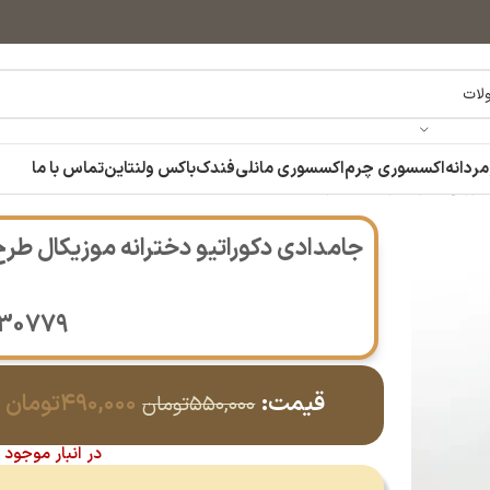
مردانه
اکسسوری چرم
اکسسوری مانلی
فندک
باکس ولنتاین
تماس با ما
تی + ویدیوی محصول 14030779
جامدادی دکوراتیو دخترانه موزیکال طر
30779
قیمت:
۴۹۰,۰۰۰
تومان
۵۵۰,۰۰۰
تومان
در انبار موجود 