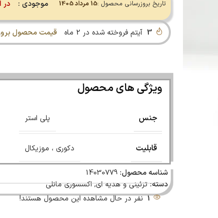
موجودی :
در ا
تاریخ بروزرسانی محصول :
15 مرداد 1405
3
آیتم فروخته شده در 2 ماه
قیمت محصول بروز 
ویژگی های محصول
جنس
پلی استر
قابلیت
دکوری ، موزیکال
شناسه محصول:
14030779
دسته:
تزئینی و هدیه ای
,
اکسسوری مانلی
1
نفر در حال مشاهده این محصول هستند!