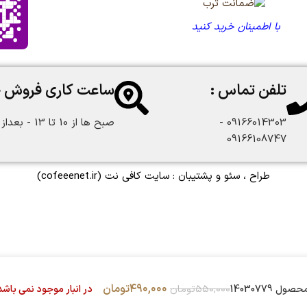
با اطمینان خرید کنید
تلفن تماس :
ساعت کاری فروش 
09166014303 -
صبح ها از 10 تا 13 - بعداز ظهر از 18 تا 22:30
09166108747
طراح ، سئو و پشتیبان :
سایت کافی نت
(cofeeenet.ir)
۴۹۰,۰۰۰
تومان
در انبار موجود نمی باشد
14030779
۵۵۰,۰۰۰
تومان