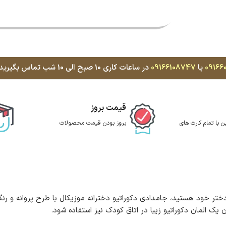
09166
یا
09166108747
در ساعات کاری 10 صبح الی 10 شب تماس بگیرید، با کمال میل پاسخگوی شما هستیم
قیمت بروز
ن با تمام کارت های
بروز بودن قیمت محصولات
 دختر خود هستید، جامدادی دکوراتیو دخترانه موزیکال با طرح پروانه و
ان یک المان دکوراتیو زیبا در اتاق کودک نیز استفاده شود.