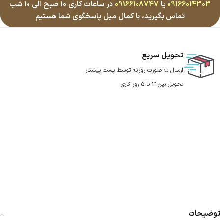
09166014303
یا
09166108747
در ساعات کاری 10 صبح الی 10 شب
تماس بگیرید، با کمال میل پاسخگوی شما هستیم
تحویل سریع
ارسال به صورت روزانه توسط پست پیشتاز
تحویل بین 3 تا 5 روز کاری
توضیحات