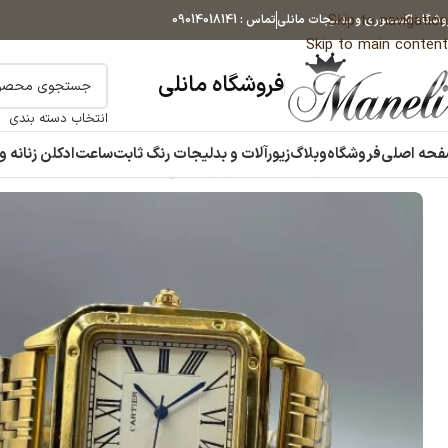
Skip to navigation
وشگاه اکسسوری و بدلیجات مانلی
تماس : 09014018141
Skip to main content
فروشگاه مانلی
انتخاب دسته بندی
حه اصلی
فروشگاه
وبلاگ
زیورآلات و بدلیجات رنگ ثابت
ساعت
ادکلن زنانه و
خانه
ساعت
ساعت زنانه
ساعت کارتیر طلایی صفحه سفید|14040798