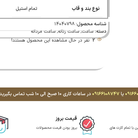
نوع بند و قاب
تمام استیل
شناسه محصول:
14040798
دسته:
ساعت
,
ساعت زنانه
,
ساعت مردانه
2
نفر در حال مشاهده این محصول هستند!
09166
یا
09166108747
در ساعات کاری 10 صبح الی 10 شب تماس بگیرید، با کمال میل پاسخگوی شما هستیم
قیمت بروز
ن با تمام کارت های
بروز بودن قیمت محصولات