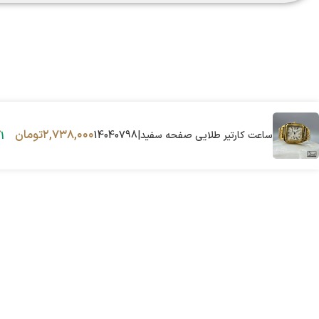
۲,۷۳۸,۰۰۰
تومان
ساعت کارتیر طلایی صفحه سفید|14040798
1 در انبار