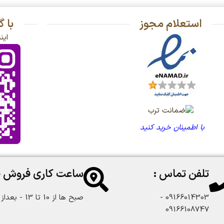
استعلام مجوز
با 
این
با اطمینان خرید کنید
تلفن تماس :
ساعت کاری فروش 
09166014303 -
صبح ها از 10 تا 13 - بعداز ظهر از 18 تا 22:30
09166108747