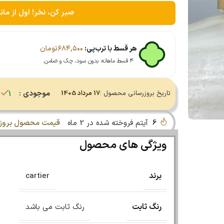
صبر کن، نخر! اول از مان
هر قسط با ترب‌پی:
۶۸۴,۵۰۰
تومان
۴ قسط ماهانه. بدون سود، چک و ضامن.
موجودی :
تاریخ بروزرسانی محصول :
17 مرداد 1405
1 در انبار
6
آیتم فروخته شده در 2 ماه
قیمت محصول بروز 
ویژگی های محصول
برند
cartier
رنگ ثابت
رنگ ثابت می باشد