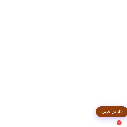
✨از من بپرس!
1