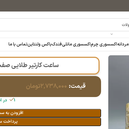
مردانه
اکسسوری چرم
اکسسوری مانلی
فندک
باکس ولنتاین
تماس با ما
ساعت کارتیر طلایی صفحه سفی
قیمت:
۲,۷۳۸,۰۰۰
تومان
1 در انبار
افزودن به سب
پرداخت س