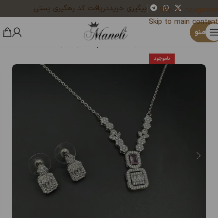
پیگیری خرید
دریافت کد رهگیری پستی
Skip to navigation
Skip to main content
×
یک نفر هم‌اکنون در حال خرید گوی چراغدار عاشقانه صورتی موزیکال پسر و دختر|14040886 است
منو
خانه
زیورآلات و بدلیجات رنگ ثابت
نیم ست زنانه و دخترانه
ناموجود