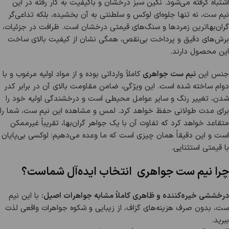
اشتباه گرفته می‌شود. نگین سبز درخشان و باکیفیت به کار رفته در این
نیم ست، نه تنها جلوه‌ای لوکس و سلطنتی به آن بخشیده، بلکه تداعی‌گر
گران‌بهاترین زمردها و سنگ‌های قیمتی درخشان است. ظرافت در جزئیات،
برش‌های دقیق و پرداخت بی‌نقص، همگی نشان از کیفیت بالای ساخت
این محصول دارند.
جنس این
نیم ست جواهری
کاملاً وارداتی بوده و از مواد اولیه مرغوب و با
دوام ساخته شده است. این ویژگی، ضامن مقاومت بالای آن در برابر کدر
شدن، تغییر رنگ و سایر عوامل محیطی است و درخشندگی اولیه خود را
برای مدت طولانی حفظ خواهد کرد. لمس و مشاهده این نیم ست، شما را
متقاعد خواهد کرد که تفاوت آن با یک جواهر گران‌بها، تقریباً غیرممکن
است و این دقیقاً همان چیزی است که ما وعده می‌دهیم: لوکسی بی‌پایان
با قیمتی استثنایی.
چرا نیم ست جواهری
انتخاب ایده‌آل شماست؟
درخششی خیره‌کننده و ظاهری کاملاً مشابه جواهرات اصیل:
با این نیم
ست، بدون صرف هزینه‌های گزاف، از زیبایی و شکوه جواهرات واقعی لذت
ببرید.