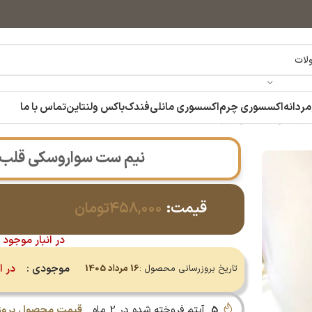
مردانه
اکسسوری چرم
اکسسوری مانلی
فندک
باکس ولنتاین
تماس با ما
سکی قلب آبی ژوپینگ 1401009
نیم ست سواروسکی قلب آبی ژو
قیمت:
۴۵۸,۰۰۰
تومان
در انبار موجود 
موجودی :
در ا
تاریخ بروزرسانی محصول :
16 مرداد 1405
5
آیتم فروخته شده در 2 ماه
قیمت محصول بروز 