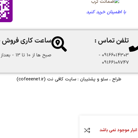
با اطمینان خرید کنید
تلفن تماس :
ساعت کاری فروش 
09166014303 -
صبح ها از 10 تا 13 - بعداز ظهر از 18 تا 22:30
09166108747
طراح ، سئو و پشتیبان :
سایت کافی نت
(cofeeenet.ir)
انبار موجود نمی باشد