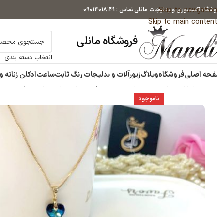
Skip to navigation
وشگاه اکسسوری و بدلیجات مانلی
تماس : 09014018141
Skip to main content
فروشگاه مانلی
انتخاب دسته بندی
حه اصلی
فروشگاه
وبلاگ
زیورآلات و بدلیجات رنگ ثابت
ساعت
ادکلن زنانه و
خانه
زیورآلات و بدلیجات رنگ ثابت
نیم ست زنانه و دخترانه
نیم ست سوارو
ناموجود