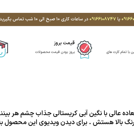
09166
یا
09166108747
در ساعات کاری 10 صبح الی 10 شب تماس بگیرید، با کمال میل پاسخگوی شما هستیم
قیمت بروز
ن با تمام کارت های
بروز بودن قیمت محصولات
اده عالی با نگین آبی کریستالی جذاب چشم هر بینن
 رنگ بالا هستش . برای دیدن ویدیوی این محصول به