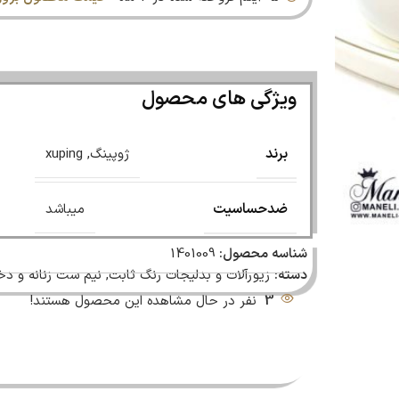
ویژگی های محصول
برند
ژوپینگ
,
xuping
ضدحساسیت
میباشد
شناسه محصول:
1401009
دسته:
زیورآلات و بدلیجات رنگ ثابت
,
نیم ست زنانه و دخت
3
نفر در حال مشاهده این محصول هستند!