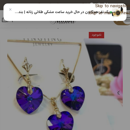
پیگیری خرید
دریافت کد رهگیری پستی
Skip to navigation
×
یک نفر هم‌اکنون در حال خرید ساعت مشکی طلائی زنانه | بندحصیری 14020203 است
Skip to main content
منو
خانه
زیورآلات و بدلیجات رنگ ثابت
نیم ست زنانه و دخترانه
ناموجود