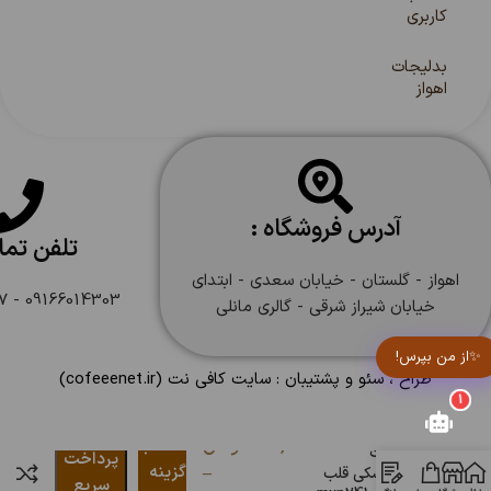
کاربری
بدلیجات
اهواز
آدرس فروشگاه :
تلفن تم
اهواز - گلستان - خیابان سعدی - ابتدای
09166014303 - 09166108747
خیابان شیراز شرقی - گالری مانلی
✨از من بپرس!
طراح ، سئو و پشتیبان :
سایت کافی نت
(cofeeenet.ir)
1
۵۴۵,۰۰۰
تومان
انتخاب
نیم ست
پرداخت
–
گزینه
سواروسکی قلب
سریع