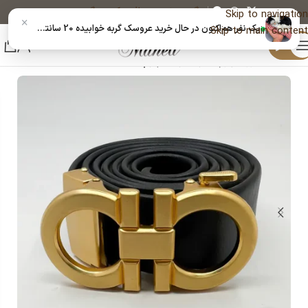
پیگیری خرید
دریافت کد رهگیری پستی
Skip to navigation
×
یک نفر هم‌اکنون در حال خرید عروسک گربه خوابیده 20 سانتی | 14020318 است
Skip to main content
منو
خانه
اکسسوری چرم
کمربند ریلی چرم