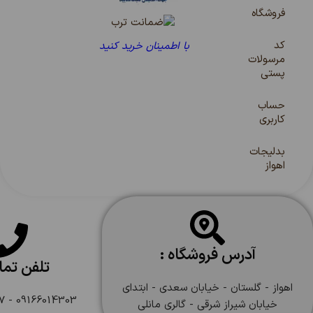
فروشگاه
کد
با اطمینان خرید کنید
مرسولات
پستی
حساب
کاربری
بدلیجات
اهواز
آدرس فروشگاه :
تلفن تم
اهواز - گلستان - خیابان سعدی - ابتدای
09166014303 - 09166108747
خیابان شیراز شرقی - گالری مانلی