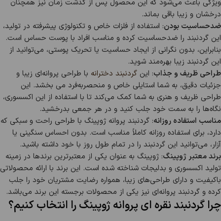
ویژگی باعث می‌شود که این محصول پس از گذشت زمان نیز همچنان
درخشان و زیبا باقی بماند.
ضدحساسیت بودن
: استفاده از فلزات خاص و تکنولوژی پیشرفته در تولید،
این گردنبند را ضدحساسیت کرده و مناسب افراد با پوست حساس است.
بنابراین، بدون نگرانی از ایجاد حساسیت یا تحریک پوستی، می‌توانید از
این گردنبند زیبا بهره‌مند شوید.
طراحی ظریف و جذاب
: این
گردنبند دخترانه
با طراحی پروانه‌ای زیبا و
جزئیات دقیق، به شما استایلی خاص و منحصر‌به‌فرد می بخشد. این
طراحی ظریف و هنری به شما کمک می‌کند تا با استفاده از این اکسسوری،
نگاه‌ها را به سمت خود جلب کنید و در هر جمعی بدرخشید.
مناسب استفاده روزانه
: گردنبند پروانه ژوپینگ با طراحی راحت و سبکی که
دارد، برای استفاده روزانه کاملاً مناسب است. بدون احساس سنگینی یا
آزار، می‌توانید این گردنبند را در تمام طول روز با خود داشته باشید.
برند معتبر ژوپینگ
: ژوپینگ به عنوان یکی از معتبرترین برندها در زمینه
تولید اکسسوری و بدلیجات شناخته شده است. این برند با ارائه محصولاتی
باکیفیت و دارای طراحی‌های زیبا، همواره رضایت مشتریان خود را جلب
کرده و گردنبند پروانه‌ای نیز یکی از محصولات برجسته این برند می‌باشد.
چرا گردنبند نقره ای پروانه ژوپینگ را انتخاب کنیم؟