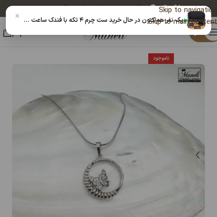
پیگیری خرید
دریافت کد رهگیری پستی
Skip to navigation
×
یک نفر هم‌اکنون در حال خرید ست چرم ۴ تکه با فندک ساعت دار دنیس | چرم طبیعی مشکی 14040514 است
Skip to main content
منو
خانه
زیورآلات و بدلیجات رنگ ثابت
گردنبند زنانه
ناموجود