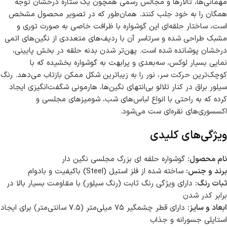
مهمانی‌ها، تالارها و مجالس رسمی همچون یک ستاره درخشان توجه
همگان را به خود جلب کنند. همان‌طور که در تصویر محصول مشخص
است، ساختار حلقه‌ای این گوشواره با ظرافت خاصی به صورت توری و
مشبک طراحی شده و سرتاسر آن با ردیف‌های متعددی از نگین‌های اتمی
درخشان پوشانده شده است. پهن‌تر شدن بدنه حلقه در بخش پایینی،
نمایی بسیار لوکس، سه‌بعدی و پرابهت به گوشواره بخشیده که با
کوچک‌ترین حرکت سر، نور را به زیباترین شکل ممکن بازتاب می‌دهد. رنگ
سیلور براق در کنار تلالو بی‌انتهای نگین‌ها، هارمونی شگفت‌انگیزی ایجاد
کرده که به راحتی با انواع لباس‌های شب، شومیزهای مجلسی و
اکسسوری‌های نقره‌ای ست می‌شود.
ویژگی‌های کلیدی
نام محصول:
گوشواره حلقه ای بزرگ مجلسی نگین دار
برند و جنس:
ساخته شده از فلز استیل (Steel) باکیفیت و بادوام
ثبات رنگ:
دارای ویژگی رنگ ثابت (رنگ سیلور) با مقاومت بسیار بالا در
برابر کدر شدن
ابعاد و سایز:
دارای قطر چشمگیر ۷۵ میلی‌متر (۷.۵ سانتی‌متر) برای ایجاد
استایلی جسورانه و جذاب