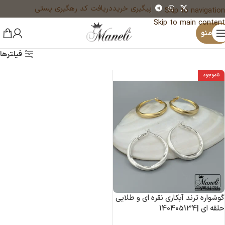
پیگیری خرید
دریافت کد رهگیری پستی
Skip to navigation
Skip to main content
منو
فیلترها
ناموجود
گوشواره ترند آبکاری نقره ای و طلایی
حلقه ای |140405134