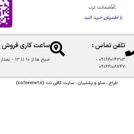
با اطمینان خرید کنید
تلفن تماس :
ساعت کاری فروش 
09166014303 -
صبح ها از 10 تا 13 - بعداز ظهر از 18 تا 22:30
09166108747
طراح ، سئو و پشتیبان :
سایت کافی نت
(cofeeenet.ir)