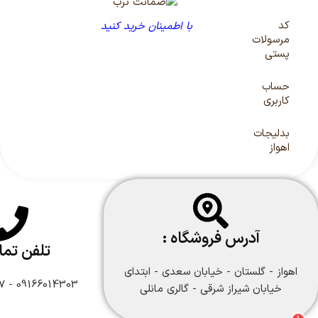
کد
با اطمینان خرید کنید
مرسولات
پستی
حساب
کاربری
بدلیجات
اهواز
آدرس فروشگاه :
تلفن تم
اهواز - گلستان - خیابان سعدی - ابتدای
09166014303 - 09166108747
خیابان شیراز شرقی - گالری مانلی