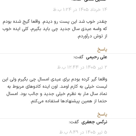
14 خرداد 1405 در 1:24 ب.ظ
چقدر خوب شد این پست رو دیدم. واقعا گیج شده بودم
که واسه عیدی سال جدید چی باید بگیرم، کلی ایده خوب
از توش درآوردم.
پاسخ
علی رحیمی
گفت:
2 تیر 1405 در 12:44 ب.ظ
واقعا گیر کرده بودم برای عیدی امسال چی بگیرم ولی این
لیست خیلی به کارم اومد. اون ایده کادوهای مربوط به
نماد سال مار به نظرم خیلی جدید و جالب بود. امسال
حتما از همین پیشنهادها استفاده می‌کنم.
پاسخ
نرگس جعفری
گفت:
5 تیر 1405 در 8:49 ب.ظ