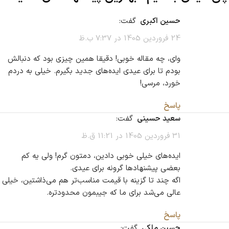
حسین اکبری
گفت:
24 فروردین 1405 در 7:37 ب.ظ
وای، چه مقاله خوبی! دقیقا همین چیزی بود که دنبالش
بودم تا برای عیدی ایده‌های جدید بگیرم. خیلی به دردم
خورد، مرسی!
پاسخ
سعید حسینی
گفت:
31 فروردین 1405 در 11:21 ق.ظ
ایده‌های خیلی خوبی دادین، دمتون گرم! ولی یه کم
بعضی پیشنهادها گرونه برای عیدی.
اگه چند تا گزینه با قیمت مناسب‌تر هم می‌ذاشتین، خیلی
عالی می‌شد برای ما که جیبمون محدودتره.
پاسخ
حسین ملکی
گفت: