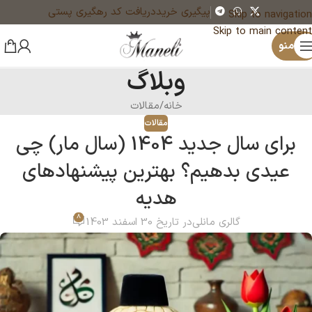
پیگیری خرید
دریافت کد رهگیری پستی
Skip to navigation
Skip to main content
منو
وبلاگ
خانه
مقالات
مقالات
برای سال جدید 1404 (سال مار) چی
عیدی بدهیم؟ بهترین پیشنهادهای
هدیه
8
گالری مانلی
در تاریخ 30 اسفند 1403