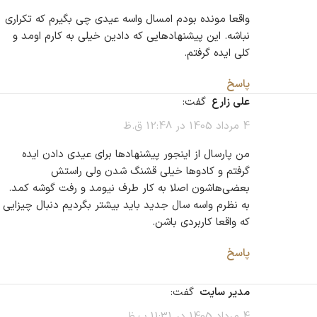
واقعا مونده بودم امسال واسه عیدی چی بگیرم که تکراری
نباشه. این پیشنهادهایی که دادین خیلی به کارم اومد و
کلی ایده گرفتم.
پاسخ
علی زارع
گفت:
4 مرداد 1405 در 12:48 ق.ظ
من پارسال از اینجور پیشنهادها برای عیدی دادن ایده
گرفتم و کادوها خیلی قشنگ شدن ولی راستش
بعضی‌هاشون اصلا به کار طرف نیومد و رفت گوشه کمد.
به نظرم واسه سال جدید باید بیشتر بگردیم دنبال چیزایی
که واقعا کاربردی باشن.
پاسخ
مدیر سایت
گفت:
4 مرداد 1405 در 11:31 ب.ظ