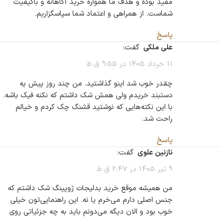
مفید بوده و هدف ما همواره خرید آگاهانه و باکیفیت
شماست. از همراهی و اعتماد شما سپاسگزاریم.
پاسخ
علی ملکی
گفت:
11 خرداد 1405 در 9:55 ق.ظ
چقدر خوب شد اینو گذاشتید. من چند روز پیش یه
دستبند خریدم ولی همش شک داشتم که نکنه فیک باشه.
با این نکته‌هایی که نوشتید قشنگ چک کردم و خیالم
راحت شد.
پاسخ
نازنین علوی
گفت:
9 تیر 1405 در 2:47 ق.ظ
من همیشه موقع خرید بدلیجات ژوپینگ شک داشتم که
جنس اصلی دارم می‌خرم یا نه. این راهنمایی‌تون خیلی
خوب بود و الان دیگه می‌دونم باید به چه جزئیاتی روی