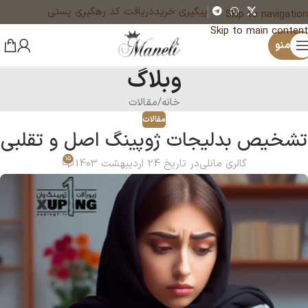
پیگیری خرید
دریافت کد رهگیری پستی
Skip to navigation
Skip to main content
منو
وبلاگ
خانه
مقالات
مقالات
تشخیص بدلیجات ژوپینگ اصل و تقلبی
15
گالری مانلی
در تاریخ 24 اردیبهشت 1403