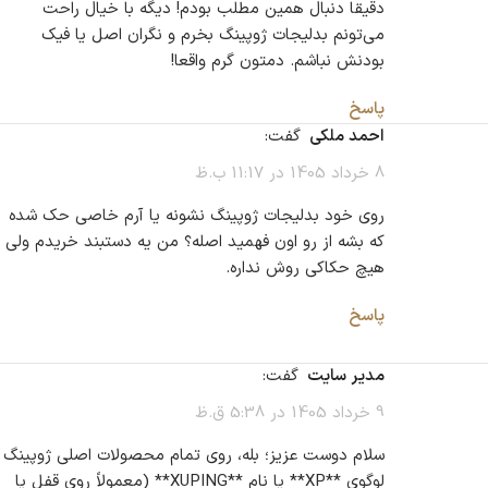
دقیقا دنبال همین مطلب بودم! دیگه با خیال راحت
می‌تونم بدلیجات ژوپینگ بخرم و نگران اصل یا فیک
بودنش نباشم. دمتون گرم واقعا!
پاسخ
احمد ملکی
گفت:
8 خرداد 1405 در 11:17 ب.ظ
روی خود بدلیجات ژوپینگ نشونه یا آرم خاصی حک شده
که بشه از رو اون فهمید اصله؟ من یه دستبند خریدم ولی
هیچ حکاکی روش نداره.
پاسخ
مدیر سایت
گفت:
9 خرداد 1405 در 5:38 ق.ظ
سلام دوست عزیز؛ بله، روی تمام محصولات اصلی ژوپینگ
لوگوی **XP** یا نام **XUPING** (معمولاً روی قفل یا