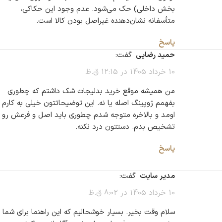
بخش داخلی) حک می‌شود. عدم وجود این حکاکی،
متأسفانه نشان‌دهنده غیراصل بودن کالا است.
پاسخ
حمید رضایی
گفت:
10 خرداد 1405 در 12:15 ق.ظ
من همیشه موقع خرید بدلیجات شک داشتم که چطوری
بفهمم ژوپینگ اصله یا نه. این توضیحاتتون خیلی به کارم
اومد و بالاخره متوجه شدم چطوری باید اصل و فرعش رو
تشخیص بدم. دستتون درد نکنه.
پاسخ
مدیر سایت
گفت:
10 خرداد 1405 در 8:02 ق.ظ
سلام وقت بخیر. بسیار خوشحالیم که این راهنما برای شما