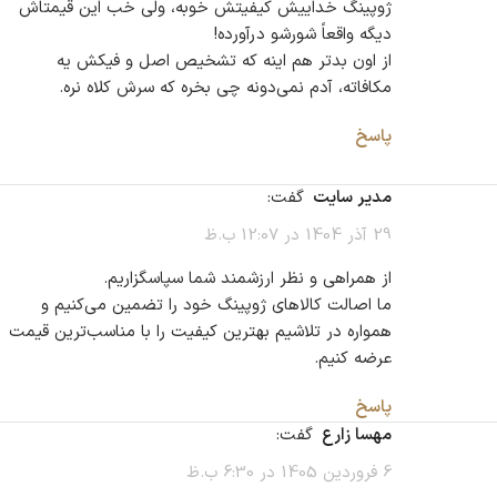
ژوپینگ خداییش کیفیتش خوبه، ولی خب این قیمتاش
دیگه واقعاً شورشو درآورده!
از اون بدتر هم اینه که تشخیص اصل و فیکش یه
مکافاته، آدم نمی‌دونه چی بخره که سرش کلاه نره.
پاسخ
مدیر سایت
گفت:
29 آذر 1404 در 12:07 ب.ظ
از همراهی و نظر ارزشمند شما سپاسگزاریم.
ما اصالت کالاهای ژوپینگ خود را تضمین می‌کنیم و
همواره در تلاشیم بهترین کیفیت را با مناسب‌ترین قیمت
عرضه کنیم.
پاسخ
مهسا زارع
گفت:
6 فروردین 1405 در 6:30 ب.ظ