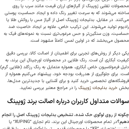
محصولات تقلبی ژوپینگ از آلیاژهای ارزان قیمت مانند سرب یا روی
ساخته می‌شوند که به سرعت تغییر رنگ داده و ایجاد حساسیت پوستی
می‌کنند. در مقابل، بدلیجات ژوپینگ اصل از آلیاژ مس با روکش طلا یا
رادیوم تولید می‌شوند. این ترکیب خاص، علاوه بر ایجاد خاصیت ضد
حساسیت، وزن سنگین‌تر و حس مرغوب‌تری نسبت به نمونه‌های فیک به
محصول می‌بخشد که در اولین لمس کاملاً مشهود است.
یکی دیگر از روش‌های تجربی برای اطمینان از اصالت کالا، بررسی دقیق
کیفیت آبکاری آن است. رنگ طلایی در محصولات اورجینال این برند، به
دلیل فرمولاسیون خاص آبکاری، همواره متمایل به رنگ رزگلد (طلایی گرم)
است. برای جلوگیری از هدررفت بودجه خود، پیشنهاد می‌کنیم همواره از
فروشگاه‌های تخصصی خرید کنید و برای آشنایی با جدیدترین مدل‌ها،
بخش
خرید بدلیجات ژوپینگ
را در مراجع معتبر بررسی نمایید.
سوالات متداول کاربران درباره اصالت برند ژوپینگ
چگونه از روی لوگوی حک شده، تشخیص بدلیجات ژوپینگ اصل را انجام
دهیم؟
در تمام محصولات اورجینال این برند، نام تجاری “XUPING” یا
علامت اختصاری “XP” یا محصولات قدیمی تر با لوگوی قدیمی با ظرافت،