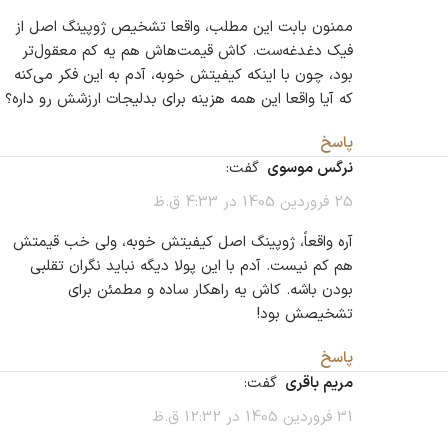
ممنون بابت این مطلب، واقعا تشخیص ژوپینگ اصل از
فیک دغدغه‌ست. کاش قیمت‌هاش هم یه کم معقول‌تر
بود، چون با اینکه کیفیتش خوبه، آدم به این فکر می‌کنه
که آیا واقعا این همه هزینه برای بدلیجات ارزشش رو داره؟
پاسخ
نرگس موسوی
گفت:
25 فروردین 1405 در 4:33 ق.ظ
آره واقعاً، ژوپینگ اصل کیفیتش خوبه، ولی خب قیمتش
هم کم نیست. آدم با این پولا دیگه نباید نگران تقلبی
بودن باشه. کاش یه راهکار ساده و مطمئن برای
تشخیصش بود!
پاسخ
مریم باقری
گفت:
31 فروردین 1405 در 12:32 ق.ظ