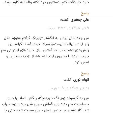
خود کار دقت کنم. دستتون درد نکنه واقعا به کارم اومد.
پاسخ
علی جعفری
گفت:
9 تیر 1405 در 12:52 ب.ظ
من چند سال پیش یه انگشتر ژوپینگ گرفتم هنوزم مثل
روز اولش براقه و پوستمو سیاه نکرده. فقط نگرانم این
روش‌های تشخیصی که گفتین برای خریدهای اینترنتی هم
جواب میده یا نه چون اونجا نمیشه از نزدیک جنس رو
لمس کرد.
پاسخ
الهام نوری
گفت:
21 تیر 1405 در 1:19 ق.ظ
من یه گوشواره ژوپینگ خریدم که رنگش اصلا نرفت و
حساسیت هم نداد ولی قفلش خیلی شل بود و زود خراب
شد. کلا تشخیص جنس اصل خیلی سخت شده حتی با