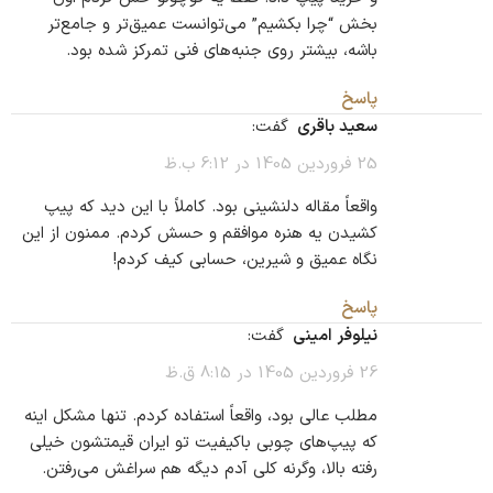
بخش “چرا بکشیم” می‌توانست عمیق‌تر و جامع‌تر
باشه، بیشتر روی جنبه‌های فنی تمرکز شده بود.
پاسخ
سعید باقری
گفت:
25 فروردین 1405 در 6:12 ب.ظ
واقعاً مقاله دلنشینی بود. کاملاً با این دید که پیپ
کشیدن یه هنره موافقم و حسش کردم. ممنون از این
نگاه عمیق و شیرین، حسابی کیف کردم!
پاسخ
نیلوفر امینی
گفت:
26 فروردین 1405 در 8:15 ق.ظ
مطلب عالی بود، واقعاً استفاده کردم. تنها مشکل اینه
که پیپ‌های چوبی باکیفیت تو ایران قیمتشون خیلی
رفته بالا، وگرنه کلی آدم دیگه هم سراغش می‌رفتن.