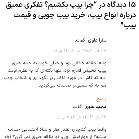
15 دیدگاه در “
چرا پیپ بکشیم؟ تفکری عمیق
درباره انواع پیپ، خرید پیپ چوبی و قیمت
پیپ
”
سارا علوی
گفت:
27 آذر 1404 در 11:35 ق.ظ
واقعا مقاله جذابی بود و خیلی خوب به جنبه هنری
پیپ کشیدن اشاره کرد. تنها نکته‌ای که به نظرم اومد
اینه که کاش در مورد نکات ریز نگهداری و انتخاب چوب
هم یه کم عمیق‌تر صحبت می‌کردید.
پاسخ
مجید علوی
گفت:
12 دی 1404 در 7:12 ب.ظ
واقعا پیپ کشیدن انقدر هنر و نماد اجتماعی حساب
میشه؟ از عوارضش چی، تو مقاله چیزی نمی‌گین؟ آخه