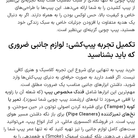
پیپ چوبی نه تنها نمادی از سبک کلاسیک است بلکه تجربه‌ای بی‌نظیر
از پیپ کشیدن را به شما ارائه می‌دهد. این پیپ‌ها با طراحی‌های
خاص و کیفیت بالا، حس لوکس بودن را به همراه دارند. اگر به دنبال
یک هدیه متفاوت یا افزودن جزئیات خاص به سبک زندگی خود
هستید، پیپ چوبی گزینه‌ای بی‌نظیر است.
تکمیل تجربه پیپ‌کشی: لوازم جانبی ضروری
که باید بشناسید
خرید پیپ به تنهایی برای شروع این تجربه کلاسیک و هنری کافی
نیست. اگر قصد دارید به صورت حرفه‌ای به دنیای پیپ‌کش‌ها وارد
شوید، داشتن ابزارهای جانبی مناسب یک ضرورت مطلق است.
مهم‌ترین این ابزارها شامل
فندک مخصوص پیپ
(که شعله آن با زاویه
یا افقی می‌سوزد تا لبه‌های ارزشمند پیپ چوبی شما نسوزد)،
تمپر یا
کوبه
(Tamper)
برای فشرده کردن اصولی توتون در حین سوختن، و
نخ‌های تمیزکننده
(Pipe Cleaners)
برای باز نگه داشتن مسیر هوای
پیپ است. در فروشگاه اکسسوری مانلی، در کنار انواع پیپ، می‌توانید
ست‌های کامل لوازم جانبی را نیز تهیه کنید که نه تنها عمر پیپ شما را
افزایش می‌دهند، بلکه کیفیت اسموک (Smoke) و طعم‌دهی را به