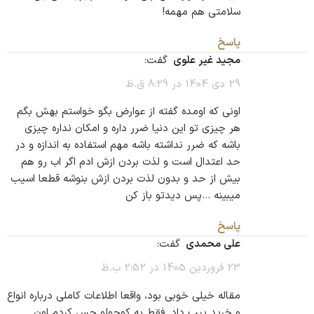
سلامتی هم مهمه!
پاسخ
مجید غیر علوی
گفت:
29 دی 1404 در 8:29 ق.ظ
اونی که اومده گفته از عوارض بگو خواستم بهش بگم
هر چیزی تو این دنیا ضرر داره و امکان نداره چیزی
باشه که ضرر نداشته باشه مهم استفاده به اندازه و در
حد اعتدال است و لذت بردن ازش ادم اگر اب رو هم
بیش از حد و بدون لذت بردن ازش بنوشه قطعا اسیب
میبینه …پس دیدتو باز کن
پاسخ
علی محمدی
گفت:
23 فروردین 1405 در 2:52 ب.ظ
مقاله خیلی خوبی بود، واقعا اطلاعات کاملی درباره انواع
و خرید پیپ داد. فقط یه کوچولو حس کردم اون