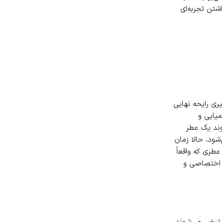
شتن تجربه‌ای
ری رایحه نهایی
یایی و
وند یک عطر
شود، حالا زمان
طری که واقعاً
، اختصاصی و