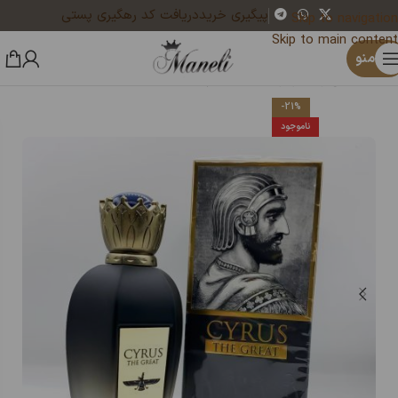
پیگیری خرید
دریافت کد رهگیری پستی
Skip to navigation
Skip to main content
×
یک نفر هم‌اکنون در حال خرید فندک تفنگی فلزی|فندک گازی|14040431 است
منو
خانه
ادکلن زنانه ومردانه
ادکلن مردانه
-21%
ناموجود