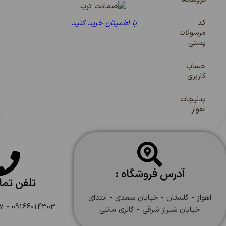
کد
با اطمینان خرید کنید
مرسولات
پستی
حساب
کاربری
بدلیجات
اهواز
آدرس فروشگاه :
تلفن تم
اهواز - گلستان - خیابان سعدی - ابتدای
09166014303 - 09166108747
خیابان شیراز شرقی - گالری مانلی