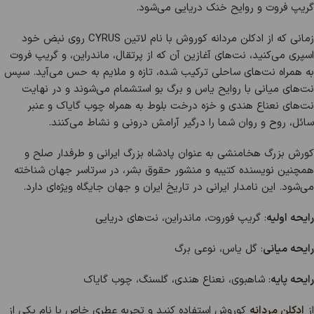
گریپ فروت و روایح خنک دریایی می‌شود.
زمانی که از ادکلن مردانه کوروش با نام لاتین CYRUS روی نبض خود
اسپری می‌کنید، نت‌های آغازین آن که از پرتقال، ماندراین، و گریپ فروت
به همراه نت‌های ساحلی ترکیب شده، تازه و ملایم به حس می‌آید. سپس
نت‌های میانی با روایح یاس و برگ بو استشمام می‌شوند و در نهایت
نت‌های نعناع هندی و خزه درخت بلوط به همراه چوب گایاک و عنبر
سائل، روح و روان شما را درگیر آرامش درونی و نشاط می‌کنند.
کورش بزرگ هخامنشی به عنوان پادشاه بزرگ ایرانی و طرفدار صلح و
همچنین نویسنده کتیبه و منشور حقوق بشر، در سرتاسر جهان شناخته
می‌شود. این نامدار ایرانی در تاریخ ایران و جهان جایگاه ویژه‌ای دارد.
رایحه اولیه
: گریپ فوروت، ماندراین، نت‌های دریایی
رایحه میانی
: گل یاس، نوعی برگ
رایحه پایه
: شاهبوی، نعناع هندی، گلسنگ، چوب گایاک
از
ادکلن مردانه
کوروش استفاده کنید و تجربه عطری خاص با نام یکی از