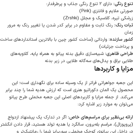
تنوع رنگی:
دارای ۲ تنوع رنگی جذاب و پرطرفدار:
صورتی ملایم و فانتزی (Pink)
زرشکی تیره، کلاسیک و مجلل (Zrshki)
ثبات رنگ:
رنگ ثابت و مقاوم در برابر کدر شدن یا تغییر رنگ به مرور
زمان
کشور سازنده:
وارداتی (ساخت کشور چین با بالاترین استانداردهای ساخت
و پرداخت جزئیات)
طراحی ظاهری:
شبیه‌سازی دقیق بدنه پیانو به همراه پایه، کلاویه‌های
طلایی براق و پدال‌های سه‌گانه طلایی در زیر بدنه
مزایا و کاربردها
این جعبه جواهراتی فراتر از یک وسیله ساده برای نگهداری است؛ این
محصول یک المان دکوراتیو هنری است که ارزش هدیه شما را چند برابر
می‌کند. از جمله مزایا و کاربردهای اصلی این جعبه مخملی طرح پیانو
می‌توان به موارد زیر اشاره کرد:
ارائه بی‌نظیر برای مراسم‌های خاص:
اگر در تدارک یک پیشنهاد ازدواج
(پروپوزال)، مراسم بله‌برون، سالگرد یا هدیه تولد هستید، قرار دادن انگشتر
در داخل این پیانوی کوچک مخملی، سورپرایز شما را رمانتیک‌تر و