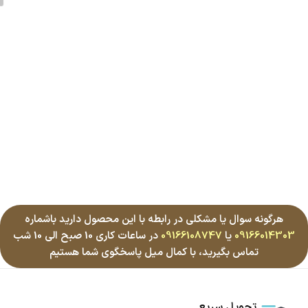
هرگونه سوال یا مشکلی در رابطه با این محصول دارید باشماره
09166014303
یا
09166108747
در ساعات کاری 10 صبح الی 10 شب
تماس بگیرید، با کمال میل پاسخگوی شما هستیم
تحویل سریع