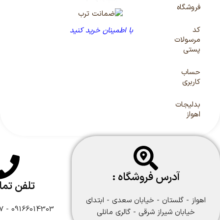
فروشگاه
کد
با اطمینان خرید کنید
مرسولات
پستی
حساب
کاربری
بدلیجات
اهواز
آدرس فروشگاه :
تلفن تم
اهواز - گلستان - خیابان سعدی - ابتدای
09166014303 - 09166108747
خیابان شیراز شرقی - گالری مانلی