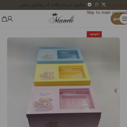
پیگیری خرید
دریافت کد رهگیری پستی
Skip to navigation
Skip to main content
×
یک نفر هم‌اکنون در حال خرید ست دستبند و انگشتر نگین سبز|14040454 است
منو
خانه
اکسسوری مانلی
جعبه جواهری
ناموجود