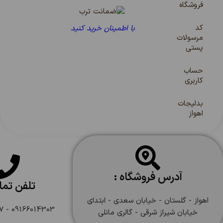
فروشگاه
کد
با اطمینان خرید کنید
مرسولات
پستی
حساب
کاربری
بدلیجات
اهواز
آدرس فروشگاه :
تلفن تم
اهواز - گلستان - خیابان سعدی - ابتدای
09166014303 - 09166108747
خیابان شیراز شرقی - گالری مانلی