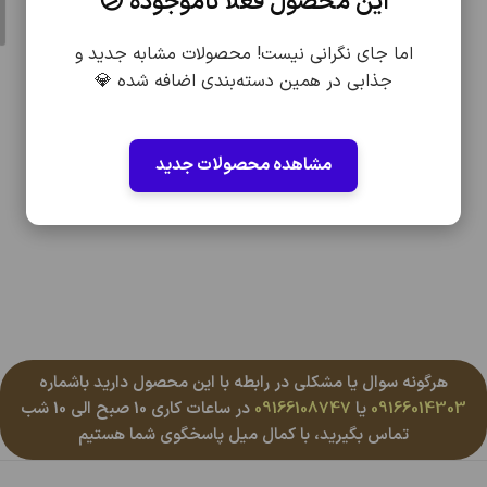
این محصول فعلاً ناموجوده 😕
اما جای نگرانی نیست! محصولات مشابه جدید و
جذابی در همین دسته‌بندی اضافه شده 💎
مشاهده محصولات جدید
هرگونه سوال یا مشکلی در رابطه با این محصول دارید باشماره
09166014303
یا
09166108747
در ساعات کاری 10 صبح الی 10 شب
تماس بگیرید، با کمال میل پاسخگوی شما هستیم