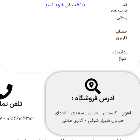
کد
با اطمینان خرید کنید
مرسولات
پستی
حساب
کاربری
بدلیجات
اهواز
آدرس فروشگاه :
تلفن تم
اهواز - گلستان - خیابان سعدی - ابتدای
09166014303 - 09166108747
خیابان شیراز شرقی - گالری مانلی