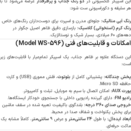
ین اسپیکر کلکسیونی در
دو رنگ جذاب و پرطرفدار
عرضه می‌شود تا با
هر سلیقه و دکوراسیونی ست شود:
رنگ آبی متالیک:
جلوه‌ای مدرن و اسپرت برای دوست‌داران رنگ‌های خاص.
رنگ کرم (استخوانی) کلاسیک:
بازسازی دقیق ظاهر اصیل جگوار در
دهه‌های ۶۰ میلادی، بسیار شیک و نوستالژیک.
امکانات و قابلیت‌های فنی (Model WS-596)
این دستگاه علاوه بر ظاهر جذاب، یک اسپیکر تمام‌عیار با قابلیت‌های زیر
است:
پخش چندگانه:
پشتیبانی کامل از
بلوتوث
، فلش مموری (USB) و کارت
حافظه Micro SD.
پورت AUX:
امکان اتصال با سیم به موبایل، تبلت و کامپیوتر.
رادیو FM:
دارای گیرنده رادیویی داخلی با جستجوی خودکار ایستگاه‌ها.
خروجی صدای ۳۶۰ درجه:
بلندگوی باکیفیت تعبیه شده در سقف ماشین
برای پخش یکنواخت و شفاف صدا در محیط.
ابعاد ایده‌آل:
با طول
24 سانتی‌متر
و عرض
9 سانتی‌متر
، کاملاً مشابه یک
ماکت حرفه‌ای.