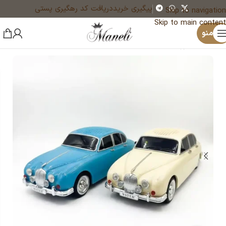
پیگیری خرید
دریافت کد رهگیری پستی
Skip to navigation
Skip to main content
×
یک نفر هم‌اکنون در حال خرید دستبند چرم مردانه با پلاک آبی 3 ردیفه 14030172 است
منو
خانه
اکسسوری مانلی