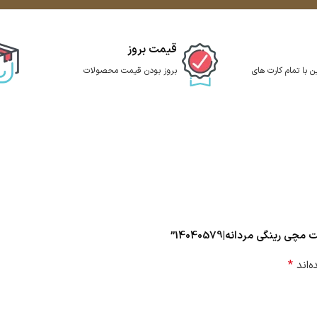
قیمت بروز
ن با تمام کارت های
بروز بودن قیمت محصولات
ینگی مردانه|14040579”
*
‌اند