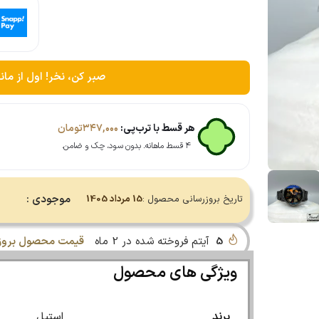
صبر کن، نخر! اول از مان
هر قسط با ترب‌پی:
۳۴۷,۰۰۰
تومان
۴ قسط ماهانه. بدون سود، چک و ضامن.
موجودی :
تاریخ بروزرسانی محصول :
15 مرداد 1405
5
آیتم فروخته شده در 2 ماه
قیمت محصول بروز 
ویژگی های محصول
برند
استیل