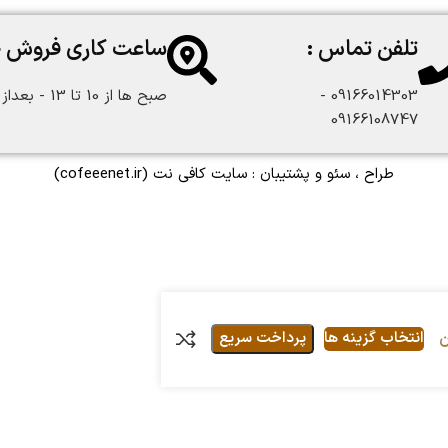
تلفن تماس :
ساعت کاری فروش 
09166014303 -
صبح ها از 10 تا 13 - بعداز ظهر از 18 تا 22:30
09166108747
طراح ، سئو و پشتیبان :
سایت کافی نت
(cofeeenet.ir)
ن
انتخاب گزینه ها
پرداخت سریع