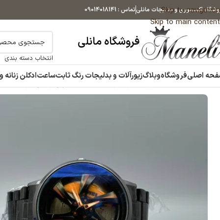
Skip to navigation
وشگاه اکسسوری و بدلیجات مانلی
تماس : 09014018141
Skip to main content
فروشگاه مانلی
انتخاب دسته بندی
حه اصلی
فروشگاه
وبلاگ
زیورآلات و بدلیجات رنگ ثابت
ساعت
ادکلن زنانه و
خانه
ساعت
ساعت مردانه
خرید و قیمت ساعت مچی رینگی مردانه|14040579