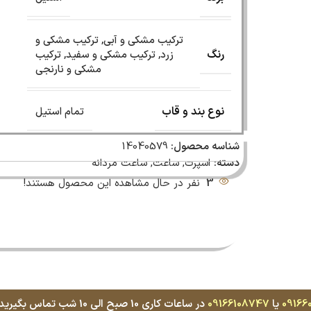
ترکیب مشکی و آبی
,
ترکیب مشکی و
رنگ
زرد
,
ترکیب مشکی و سفید
,
ترکیب
مشکی و نارنجی
نوع بند و قاب
تمام استیل
شناسه محصول:
14040579
دسته:
اسپرت
,
ساعت
,
ساعت مردانه
3
نفر در حال مشاهده این محصول هستند!
09166
یا
09166108747
در ساعات کاری 10 صبح الی 10 شب تماس بگیرید، با کمال میل پاسخگوی شما هستیم