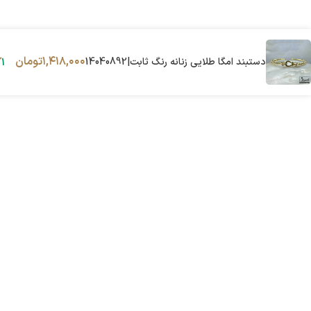
۱,۴۱۸,۰۰۰
تومان
دستبند امگا طلایی زنانه رنگ ثابت|14040892
1 در انبار