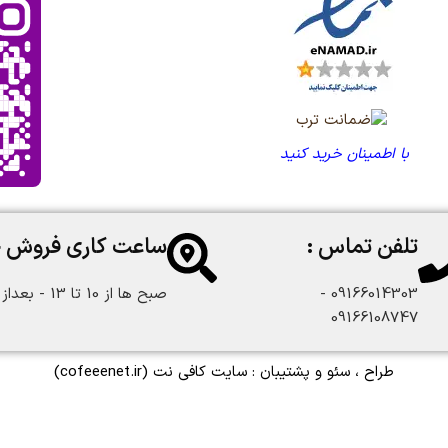
با اطمینان خرید کنید
تلفن تماس :
ساعت کاری فروش 
09166014303 -
صبح ها از 10 تا 13 - بعداز ظهر از 18 تا 22:30
09166108747
طراح ، سئو و پشتیبان :
سایت کافی نت
(cofeeenet.ir)