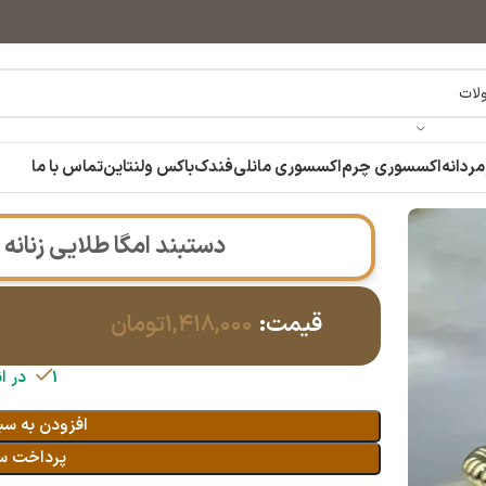
مردانه
اکسسوری چرم
اکسسوری مانلی
فندک
باکس ولنتاین
تماس با ما
14040892
دستبند امگا طلایی زنانه رنگ ثا
قیمت:
۱,۴۱۸,۰۰۰
تومان
1 در انبار
افزودن به سب
پرداخت س