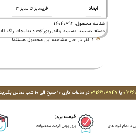
ابعاد
فریسایز تا سایز 3
شناسه محصول:
14040892
دسته:
دستبند
,
دستبند زنانه
,
زیورآلات و بدلیجات رنگ ثاب
1
نفر در حال مشاهده این محصول هستند!
09166
یا
09166108747
در ساعات کاری 10 صبح الی 10 شب تماس بگیرید، با کمال میل پاسخگوی شما هستیم
قیمت بروز
ن با تمام کارت های
بروز بودن قیمت محصولات