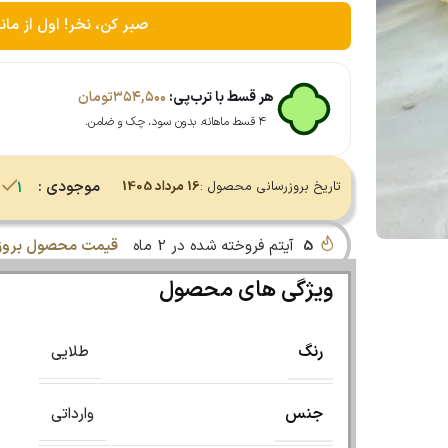
صبر کن، نخر! اول از مان
هر قسط با ترب‌پی:
۳۵۴,۵۰۰
تومان
۴ قسط ماهانه. بدون سود، چک و ضامن.
موجودی :
تاریخ بروزرسانی محصول :
16 مرداد 1405
1 در انبار
5
آیتم فروخته شده در 2 ماه
قیمت محصول بروز 
ویژگی های محصول
رنگ
طلایی
جنس
وارداتی