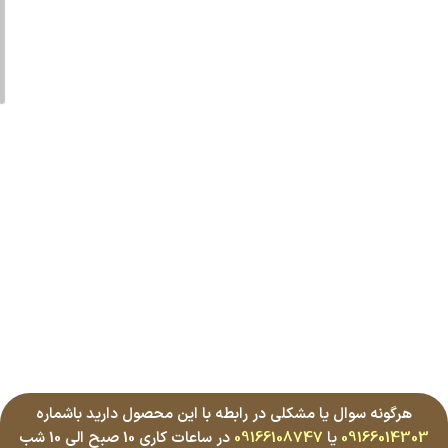
هرگونه سوال یا مشکلی در رابطه با این محصول دارید باشماره
09166014303
یا
09166108747
در ساعات کاری 10 صبح الی 10 شب