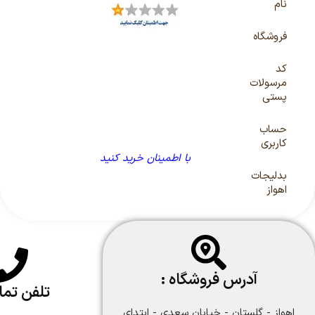
نام
فروشگاه
کد
مرسولات
پستی
حساب
کاربری
با اطمینان خرید کنید
بدلیجات
اهواز
آدرس فروشگاه :
تلفن تم
اهواز - گلستان - خیابان سعدی - ابتدای