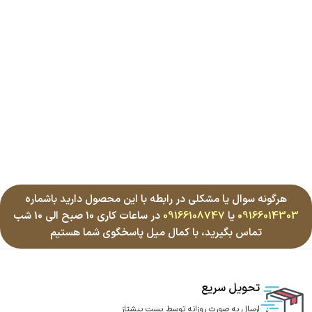
هرگونه سوال یا مشکلی در رابطه با این محصول دارید باشماره
09166014303
یا
09166108747
در ساعات کاری 10 صبح الی 10 شب
تماس بگیرید، با کمال میل پاسخگوی شما هستیم
تحویل سریع
ارسال به صورت روزانه توسط پست پیشتاز