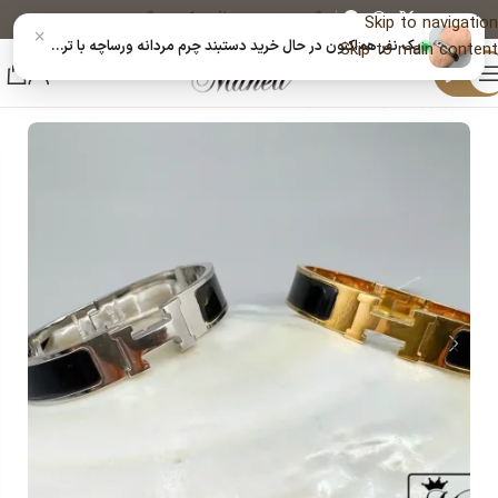
پیگیری خرید
دریافت کد رهگیری پستی
Skip to navigation
×
یک نفر هم‌اکنون در حال خرید دستبند چرم مردانه ورساچه با ترکیب استیل|14040555 است
Skip to main content
منو
خانه
زیورآلات و بدلیجات رنگ ثابت
دستبند