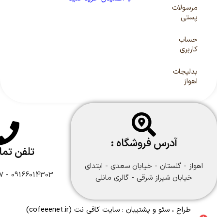
مرسولات
پستی
حساب
کاربری
بدلیجات
اهواز
آدرس فروشگاه :
تلفن تم
اهواز - گلستان - خیابان سعدی - ابتدای
09166014303 - 09166108747
خیابان شیراز شرقی - گالری مانلی
طراح ، سئو و پشتیبان :
سایت کافی نت
(cofeeenet.ir)