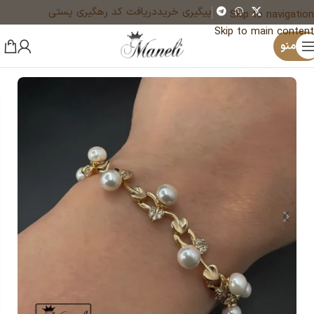
پیگیری خرید
دریافت کد رهگیری پستی
Skip to navigation
Skip to main content
×
یک نفر هم‌اکنون در حال خرید گوشواره ترند آبکاری نقره ای و طلایی حلقه ای |140405134 است
منو
خانه
زیورآلات و بدلیجات رنگ ثابت
دستبند