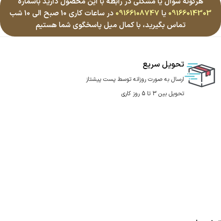
هرگونه سوال یا مشکلی در رابطه با این محصول دارید باشماره
09166014303
یا
09166108747
در ساعات کاری 10 صبح الی 10 شب
تماس بگیرید، با کمال میل پاسخگوی شما هستیم
تحویل سریع
ارسال به صورت روزانه توسط پست پیشتاز
تحویل بین 3 تا 5 روز کاری