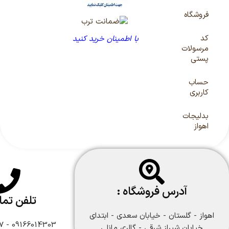
فروشگاه
کد
با اطمینان خرید کنید
مرسولات
پستی
حساب
کاربری
بدلیجات
اهواز
آدرس فروشگاه :
تلفن تم
اهواز - گلستان - خیابان سعدی - ابتدای
09166014303 - 09166108747
خیابان شیراز شرقی - گالری مانلی