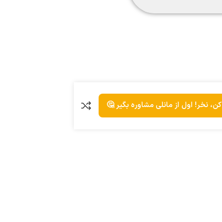
ن، نخر! اول از مانلی مشاوره بگیر 🤔