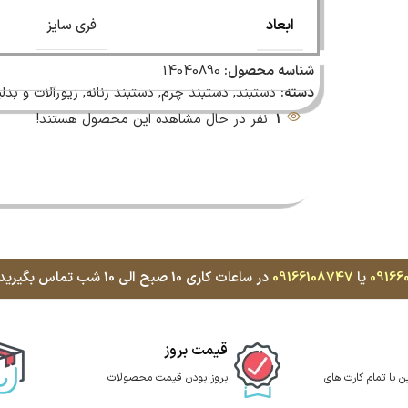
ابعاد
فری سایز
شناسه محصول:
14040890
دسته:
دستبند
,
دستبند چرم
,
دستبند زنانه
,
زیورآلات و بد
1
نفر در حال مشاهده این محصول هستند!
09166
یا
09166108747
در ساعات کاری 10 صبح الی 10 شب تماس بگیرید، با کمال میل پاسخگوی شما هستیم
قیمت بروز
ن با تمام کارت های
بروز بودن قیمت محصولات