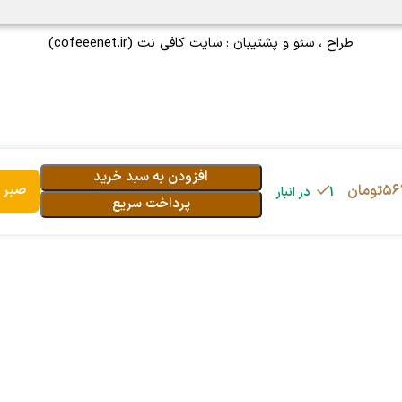
طراح ، سئو و پشتیبان :
سایت کافی نت
(cofeeenet.ir)
افزودن به سبد خرید
۵۶
تومان
صبر ک
1 در انبار
پرداخت سریع