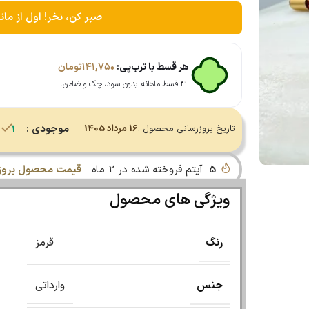
صبر کن، نخر! اول از مان
هر قسط با ترب‌پی:
۱۴۱,۷۵۰
تومان
۴ قسط ماهانه. بدون سود، چک و ضامن.
موجودی :
تاریخ بروزرسانی محصول :
16 مرداد 1405
1 در انبار
5
آیتم فروخته شده در 2 ماه
قیمت محصول بروز 
ویژگی های محصول
رنگ
قرمز
جنس
وارداتی