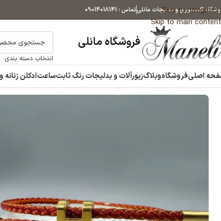
Skip to navigation
وشگاه اکسسوری و بدلیجات مانلی
تماس : 09014018141
Skip to main content
فروشگاه مانلی
انتخاب دسته بندی
حه اصلی
فروشگاه
وبلاگ
زیورآلات و بدلیجات رنگ ثابت
ساعت
ادکلن زنانه و
خانه
اکسسوری چرم
دستبند چرم
دستبند هرمس با ترکیب رنگ قرمز و طلایی ور