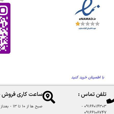
با اطمینان خرید کنید
تلفن تماس :
ساعت کاری فروش 
09166014303 -
صبح ها از 10 تا 13 - بعداز ظهر از 18 تا 22:30
09166108747