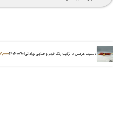
۷,۰۰۰
دستبند هرمس با ترکیب رنگ قرمز و طلایی وراداتی|14040890