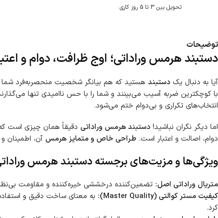
تحویل بین 3 تا 5 روز کاری
توضیحات
دستبند هرمس وراداتی؛ اوج ظرافت، دوام و اعتب
آیا به دنبال یک
دستبند
هستید که هم بیانگر شخصیت منحصربه‌فرد شما باش
با کوچکترین ضربه آسیب می‌بینند و شما را با حس ناامیدی تنها می‌گذارن
انتخاب‌های تکراری و بی‌دوام ختم می‌شود.
اما دیگر نگران نباشید!
دستبند هرمس وراداتی
دقیقاً همان چیزی است که 
دوام، اصالت و اعتبار است.
طراحی خاص و متمایز هرمس
آن، اطمینان و ت
ویژگی‌ها و مزیت‌های برجسته دستبند هرمس ورادات
متریال وراداتی اصل:
تضمین‌کننده درخششی خیره‌کننده و مقاومت بی‌نظیر
کیفیت مستر کوالتی (Master Quality):
به معنای ساخت دقیق و استفاده از
کرد.