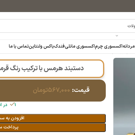
مردانه
اکسسوری چرم
اکسسوری مانلی
فندک
باکس ولنتاین
تماس با ما
اداتی|14040890
دستبند هرمس با ترکیب رنگ قرمز و طلا
قیمت:
۵۶۷,۰۰۰
تومان
1 در انبار
افزودن به سب
پرداخت س