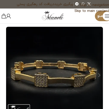
پیگیری خرید
دریافت کد رهگیری پستی
Skip to navigation
Skip to main content
×
یک نفر هم‌اکنون در حال خرید گردنبند زنانه سلیب طلایی رنگ ثابت|140405112 است
منو
خانه
زیورآلات و بدلیجات رنگ ثابت
دستبند